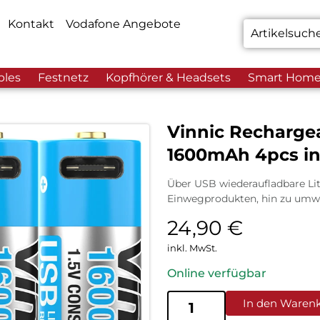
Kontakt
Vodafone Angebote
bles
Festnetz
Kopfhörer & Headsets
Smart Hom
Vinnic Recharge
1600mAh 4pcs in
Über USB wiederaufladbare Li
Einwegprodukten, hin zu umwe
24,90
€
inkl. MwSt.
Online verfügbar
In den Waren