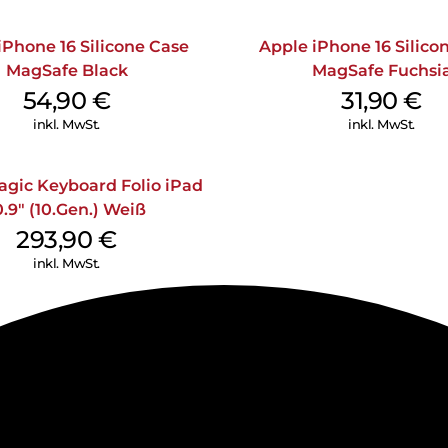
iPhone 16 Silicone Case
Apple iPhone 16 Silico
MagSafe Black
MagSafe Fuchsi
54,90
€
31,90
€
inkl. MwSt.
inkl. MwSt.
agic Keyboard Folio iPad
0.9″ (10.Gen.) Weiß
293,90
€
inkl. MwSt.