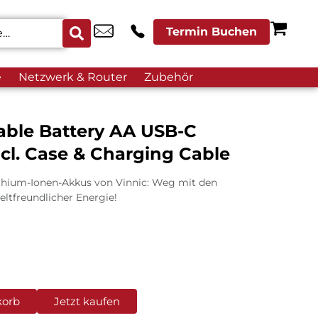
Termin Buchen
e
Netzwerk & Router
Zubehör
able Battery AA USB-C
cl. Case & Charging Cable
thium-Ionen-Akkus von Vinnic: Weg mit den
ltfreundlicher Energie!
korb
Jetzt kaufen