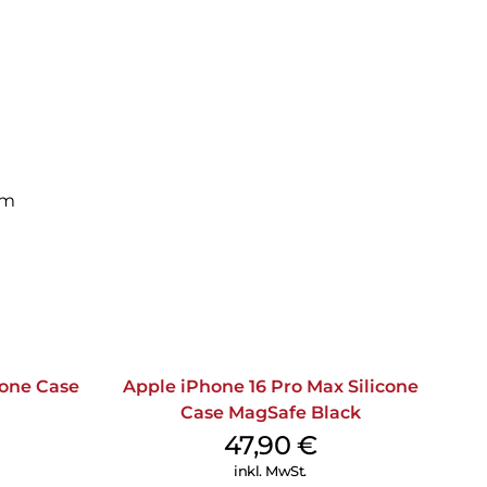
ante Spannung gewährleistet einen gleichmäßigen
om
cone Case
Apple iPhone 16 Pro Max Silicone
Case MagSafe Black
47,90
€
inkl. MwSt.