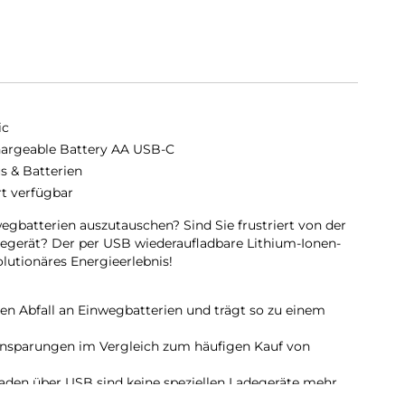
ic
argeable Battery AA USB-C
s & Batterien
rt verfügbar
wegbatterien auszutauschen? Sind Sie frustriert von der
egerät? Der per USB wiederaufladbare Lithium-Ionen-
olutionäres Energieerlebnis!
en Abfall an Einwegbatterien und trägt so zu einem
Einsparungen im Vergleich zum häufigen Kauf von
den über USB sind keine speziellen Ladegeräte mehr