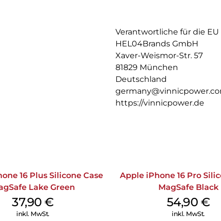
Zuverlässige Leistung: Konst
Gerätebetrieb.
Verantwortliche für die EU
HEL04Brands GmbH
Xaver-Weismor-Str. 57
81829 München
Deutschland
germany@vinnicpower.c
https://vinnicpower.de
one 16 Plus Silicone Case
Apple iPhone 16 Pro Sili
agSafe Lake Green
MagSafe Black
37,90
€
54,90
€
inkl. MwSt.
inkl. MwSt.