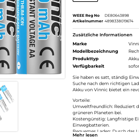
WEEE Reg No
DE80643898
Artikelnummer
4898338019674
Zusätzliche Informationen
Marke
Vinn
Modellbezeichnung
Rech
Produkttyp
Akku
Verfügbarkeit
sofo
Sie haben es satt, ständig Ein
Suche nach dem richtigen Lad
Akku von Vinnic bietet ein rev
Vorteile:
Umweltfreundlich: Reduziert d
grüneren Planeten bei.
Kostengünstig: Langfristige 
Einwegbatterien.
Bequemes Laden: Durch das La
Mehr lesen
erforderlich.