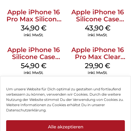
Apple iPhone 16
Apple iPhone 16
Pro Max Silicone
Silicone Case
Case MagSafe
MagSafe Plum
34,90
€
43,90
€
Denim
inkl. MwSt.
inkl. MwSt.
Apple iPhone 16
Apple iPhone 16
Silicone Case
Pro Max Clear
MagSafe Black
Case MagSafe
54,90
€
29,90
€
Transparent
inkl. MwSt.
inkl. MwSt.
Um unsere Website für Dich optimal zu gestalten und fortlaufend
verbessern zu können, verwenden wir Cookies. Durch die weitere
Nutzung der Website stimmst Du der Verwendung von Cookies zu.
Impressum
Weitere Informationen zu Cookies erhältst Du in unserer
Datenschutzerklärung.
AGB
Datenschutz
Alle akzeptieren