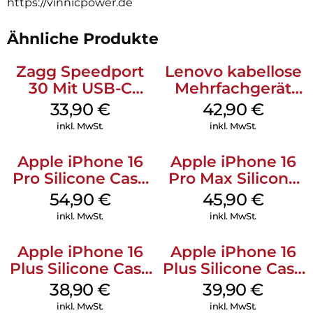
https://vinnicpower.de
Ähnliche Produkte
Zagg Speedport
Lenovo kabellose
30 Mit USB-C
Mehrfachgerät
Kabel Weiß
Luna Grey
33,90
€
42,90
€
inkl. MwSt.
inkl. MwSt.
Apple iPhone 16
Apple iPhone 16
Pro Silicone Case
Pro Max Silicone
MagSafe Black
Case MagSafe
54,90
€
45,90
€
Ultramarine
inkl. MwSt.
inkl. MwSt.
Apple iPhone 16
Apple iPhone 16
Plus Silicone Case
Plus Silicone Case
MagSafe Denim
MagSafe Plum
38,90
€
39,90
€
inkl. MwSt.
inkl. MwSt.