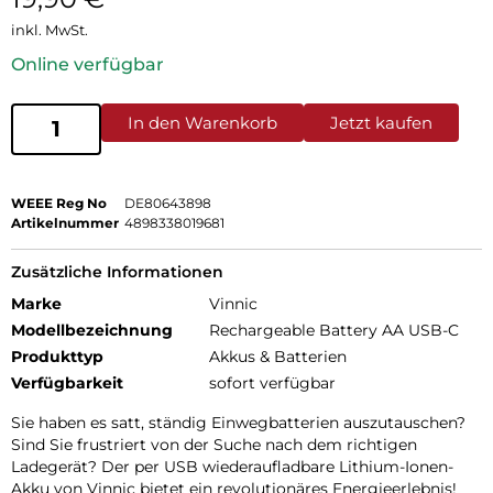
inkl. MwSt.
Online verfügbar
In den Warenkorb
Jetzt kaufen
WEEE Reg No
DE80643898
Artikelnummer
4898338019681
Zusätzliche Informationen
Marke
Vinnic
Modellbezeichnung
Rechargeable Battery AA USB-C
Produkttyp
Akkus & Batterien
Verfügbarkeit
sofort verfügbar
Sie haben es satt, ständig Einwegbatterien auszutauschen?
Sind Sie frustriert von der Suche nach dem richtigen
Ladegerät? Der per USB wiederaufladbare Lithium-Ionen-
Akku von Vinnic bietet ein revolutionäres Energieerlebnis!