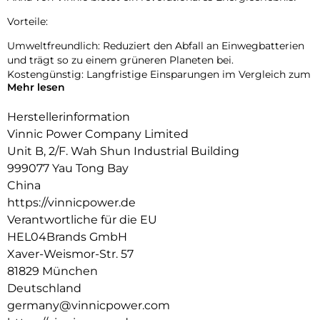
Vorteile:
Umweltfreundlich: Reduziert den Abfall an Einwegbatterien
und trägt so zu einem grüneren Planeten bei.
Kostengünstig: Langfristige Einsparungen im Vergleich zum
Mehr lesen
häufigen Kauf von Einwegbatterien.
Bequemes Laden: Durch das Laden über USB sind keine
Herstellerinformation
speziellen Ladegeräte mehr erforderlich.
Zuverlässige Leistung: Konstante Spannung gewährleistet
Vinnic Power Company Limited
einen gleichmäßigen Gerätebetrieb.
Unit B, 2/F. Wah Shun Industrial Building
999077 Yau Tong Bay
Ideal für:
China
Fernbedienungen
https://vinnicpower.de
Mäuse
Verantwortliche für die EU
Tastaturen
HEL04Brands GmbH
Spielzeug
Taschenlampen
Xaver-Weismor-Str. 57
Andere batteriebetriebene Geräte vom Typ AA/AAA
81829 München
Deutschland
germany@vinnicpower.com