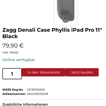
Zagg Denali Case Phyllis iPad Pro 11″
Black
79,90
€
inkl. MwSt.
Online verfügbar
In den Warenkorb
Jetzt kaufen
WEEE Reg No
DE38765828
Artikelnummer
0840390316318
Zusätzliche Informationen