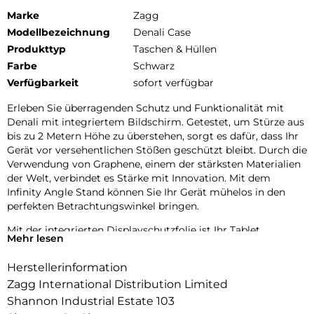
Marke
Zagg
Modellbezeichnung
Denali Case
Produkttyp
Taschen & Hüllen
Farbe
Schwarz
Verfügbarkeit
sofort verfügbar
Erleben Sie überragenden Schutz und Funktionalität mit
Denali mit integriertem Bildschirm. Getestet, um Stürze aus
bis zu 2 Metern Höhe zu überstehen, sorgt es dafür, dass Ihr
Gerät vor versehentlichen Stößen geschützt bleibt. Durch die
Verwendung von Graphene, einem der stärksten Materialien
der Welt, verbindet es Stärke mit Innovation. Mit dem
Infinity Angle Stand können Sie Ihr Gerät mühelos in den
perfekten Betrachtungswinkel bringen.
Mit der integrierten Displayschutzfolie ist Ihr Tablet
Mehr lesen
umfassend vor Kratzern und Beschädigungen geschützt. Der
zweischichtige Schutz, bestehend aus einem robusten
Herstellerinformation
Polycarbonat Standfuß und Rahmen sowie einer
Zagg International Distribution Limited
stoßdämpfenden Berührungsempfindlichkeit Überformung,
garantiert Widerstandsfähigkeit bei Stößen.
Shannon Industrial Estate 103