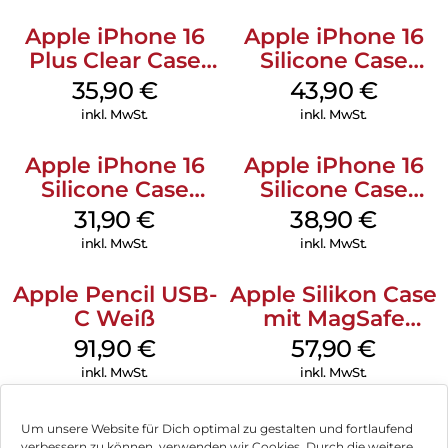
Apple iPhone 16
Apple iPhone 16
Plus Clear Case
Silicone Case
MagSafe
MagSafe Plum
35,90
€
43,90
€
Transparent
inkl. MwSt.
inkl. MwSt.
Apple iPhone 16
Apple iPhone 16
Silicone Case
Silicone Case
MagSafe Fuchsia
MagSafe
31,90
€
38,90
€
Ultramarine
inkl. MwSt.
inkl. MwSt.
Apple Pencil USB-
Apple Silikon Case
C Weiß
mit MagSafe
iPhone 14 Pro
91,90
€
57,90
€
(PRODUCT)RED
inkl. MwSt.
inkl. MwSt.
Um unsere Website für Dich optimal zu gestalten und fortlaufend
verbessern zu können, verwenden wir Cookies. Durch die weitere