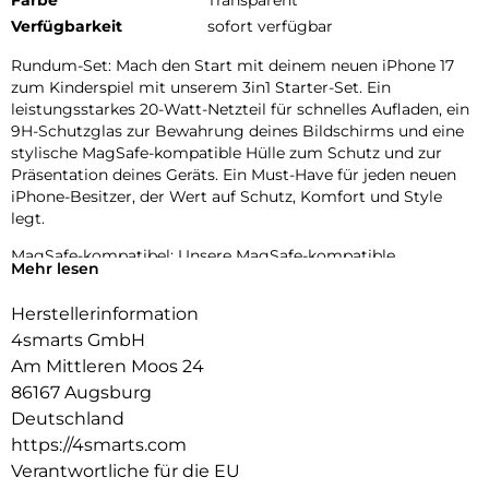
Verfügbarkeit
sofort verfügbar
Rundum-Set: Mach den Start mit deinem neuen iPhone 17
zum Kinderspiel mit unserem 3in1 Starter-Set. Ein
leistungsstarkes 20-Watt-Netzteil für schnelles Aufladen, ein
9H-Schutzglas zur Bewahrung deines Bildschirms und eine
stylische MagSafe-kompatible Hülle zum Schutz und zur
Präsentation deines Geräts. Ein Must-Have für jeden neuen
iPhone-Besitzer, der Wert auf Schutz, Komfort und Style
legt.
MagSafe-kompatibel: Unsere MagSafe-kompatible
Mehr lesen
Handyhülle für das iPhone 17 bietet eine optimale
Ausrichtung der integrierten Magnete, die sich perfekt an
Herstellerinformation
das Smartphone anpassen. Dies ermöglicht eine mühelose
4smarts GmbH
Befestigung und schnelleres kabelloses Laden.
Am Mittleren Moos 24
Effizientes Aufladen: Mit dem PDPlug Slim 20W GaN
86167 Augsburg
Netzladegerät kannst du dein neues iPhone 17 schnell und
Deutschland
effizient aufladen. Dank des USB-C Ports mit Power Delivery
https://4smarts.com
3.0 bist du mit bis zu 20 Watt Ladeleistung bestens versorgt.
Verantwortliche für die EU
Vollständiger Schutz:Erlebe den ultimativen Rundumschutz