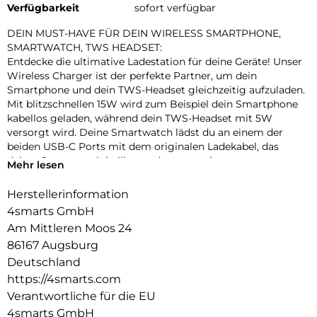
Verfügbarkeit
sofort verfügbar
DEIN MUST-HAVE FÜR DEIN WIRELESS SMARTPHONE,
SMARTWATCH, TWS HEADSET:
Entdecke die ultimative Ladestation für deine Geräte! Unser
Wireless Charger ist der perfekte Partner, um dein
Smartphone und dein TWS-Headset gleichzeitig aufzuladen.
Mit blitzschnellen 15W wird zum Beispiel dein Smartphone
kabellos geladen, während dein TWS-Headset mit 5W
versorgt wird. Deine Smartwatch lädst du an einem der
beiden USB-C Ports mit dem originalen Ladekabel, das
deiner Smartwatch beiliegt, oder nutze ein separat
Mehr lesen
erhältliches Ladekabel.
Herstellerinformation
SMARTES LADEN MIT Qi2:
4smarts GmbH
Willkommen zu unserem neuen Qi2-Ladegerät für kabelloses
Laden! Es bietet dank Qi2-Standard mehr Leistung und
Am Mittleren Moos 24
Effizienz. Durch die MagSafe-Technik mit starken Magneten
86167 Augsburg
wird dein Handy sicher gehalten und genau positioniert,
Deutschland
damit es schnell lädt. Der mitgelieferte UltiMag Ring macht
https://4smarts.com
auch Handys ohne MagSafe/Qi2 nutzbar. Unsere Station ist
Verantwortliche für die EU
mit neuesten iPhone-Modellen kompatibel. Prüfe für andere
Handys die Kompatibilität auf der Herstellerseite.
4smarts GmbH