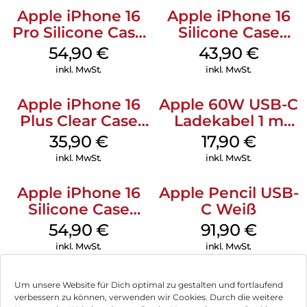
(LED) lässt sich zudem ausschalten, um für eine angenehme
Apple iPhone 16
Apple iPhone 16
Dunkelheit in der Nacht zu sorgen.
Pro Silicone Case
Silicone Case
SOFORTSTART-KOMPLETTSET:
MagSafe Black
MagSafe Plum
54,90
€
43,90
€
Unser MagSafe Ladeständer liefert maximale Leistung für
inkl. MwSt.
inkl. MwSt.
drei Geräte gleichzeitig. Im Lieferumfang enthalten ist ein
kraftvolles 30W Netzteil samt USB-C-Kabel, um ein schnelles
und effizientes Laden zu gewährleisten. Diese
Apple iPhone 16
Apple 60W USB-C
Komplettlösung erspart dir den Kauf eines zusätzlichen
Plus Clear Case
Ladekabel 1 m
Adapters. So kannst du deine Geräte direkt nach dem
MagSafe
Weiß
35,90
€
17,90
€
Auspacken aufladen.
Transparent
inkl. MwSt.
inkl. MwSt.
Apple iPhone 16
Apple Pencil USB-
Silicone Case
C Weiß
MagSafe Lake
54,90
€
91,90
€
Green
inkl. MwSt.
inkl. MwSt.
Um unsere Website für Dich optimal zu gestalten und fortlaufend
verbessern zu können, verwenden wir Cookies. Durch die weitere