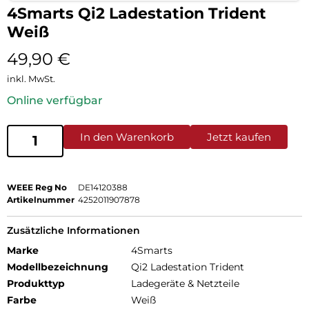
4Smarts Qi2 Ladestation Trident
Weiß
49,90
€
inkl. MwSt.
Online verfügbar
In den Warenkorb
Jetzt kaufen
WEEE Reg No
DE14120388
Artikelnummer
4252011907878
Zusätzliche Informationen
Marke
4Smarts
Modellbezeichnung
Qi2 Ladestation Trident
Produkttyp
Ladegeräte & Netzteile
Farbe
Weiß