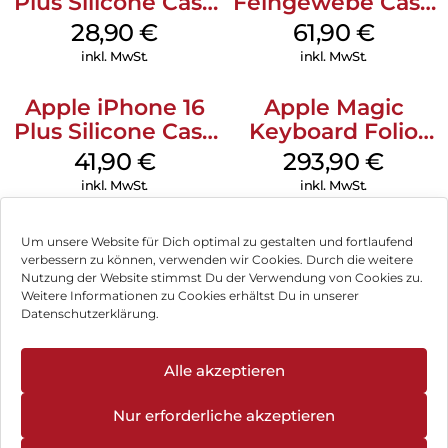
Plus Silicone Case
Feingewebe Case
MagSafe Black
iPhone 15 Pro
28,90
€
61,90
€
MagSafe Schwarz
inkl. MwSt.
inkl. MwSt.
Apple iPhone 16
Apple Magic
Plus Silicone Case
Keyboard Folio
MagSafe Stone
iPad 10.9″ (10.Gen.)
41,90
€
293,90
€
Gray
Weiß
inkl. MwSt.
inkl. MwSt.
Um unsere Website für Dich optimal zu gestalten und fortlaufend
verbessern zu können, verwenden wir Cookies. Durch die weitere
Nutzung der Website stimmst Du der Verwendung von Cookies zu.
Impressum
Weitere Informationen zu Cookies erhältst Du in unserer
Datenschutzerklärung.
AGB
Datenschutz
Alle akzeptieren
Vertrag widerrufen
Nur erforderliche akzeptieren
Hinweis zur Batterieentsorgung