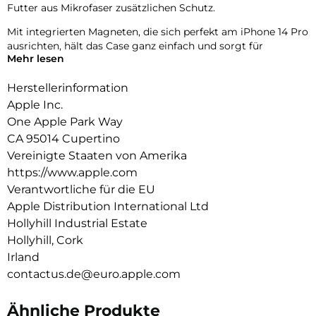
Futter aus Mikrofaser zusätzlichen Schutz.
Mit integrierten Magneten, die sich perfekt am iPhone 14 Pro
ausrichten, hält das Case ganz einfach und sorgt für
Mehr lesen
schnelleres kabel­loses Laden. Lass dein iPhone beim Laden
einfach im Case und docke dein MagSafe Ladegerät an oder
Herstellerinformation
leg es auf dein Qi zertifiziertes Ladegerät.
Apple Inc.
Wie jedes von Apple entwickelte Case durchläuft es im Laufe
One Apple Park Way
des Design‑ und Fertigungs­prozesses Tausende von
CA 95014 Cupertino
Teststunden. Deshalb sieht es nicht nur großartig aus,
sondern ist auch dafür gemacht, dein iPhone vor Kratzern
Vereinigte Staaten von Amerika
und bei Stürzen zu schützen.
https://www.apple.com
Verantwortliche für die EU
Apple Distribution International Ltd
Hollyhill Industrial Estate
Hollyhill, Cork
Irland
contactus.de@euro.apple.com
Ähnliche Produkte