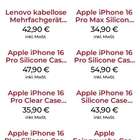
Lenovo kabellose
Apple iPhone 16
Mehrfachgerät
Pro Max Silicone
Luna Grey
Case MagSafe
42,90
€
34,90
€
Denim
inkl. MwSt.
inkl. MwSt.
Apple iPhone 16
Apple iPhone 16
Pro Silicone Case
Pro Silicone Case
MagSafe Denim
MagSafe Black
47,90
€
54,90
€
inkl. MwSt.
inkl. MwSt.
Apple iPhone 16
Apple iPhone 16
Pro Clear Case
Silicone Case
MagSafe
MagSafe Plum
35,90
€
43,90
€
Transparent
inkl. MwSt.
inkl. MwSt.
Apple iPhone 16
Apple