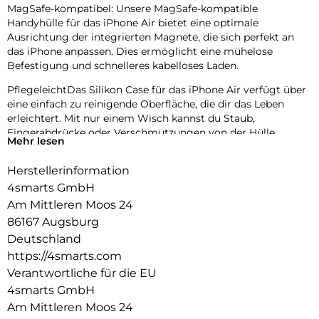
MagSafe-kompatibel: Unsere MagSafe-kompatible
Handyhülle für das iPhone Air bietet eine optimale
Ausrichtung der integrierten Magnete, die sich perfekt an
das iPhone anpassen. Dies ermöglicht eine mühelose
Befestigung und schnelleres kabelloses Laden.
PflegeleichtDas Silikon Case für das iPhone Air verfügt über
eine einfach zu reinigende Oberfläche, die dir das Leben
erleichtert. Mit nur einem Wisch kannst du Staub,
Fingerabdrücke oder Verschmutzungen von der Hülle
Mehr lesen
entfernen und sie wieder in neuem Glanz erstrahlen lassen.
Dank des hochwertigen Silikons ist die Hülle zudem
Herstellerinformation
widerstandsfähig gegenüber Flecken und lässt sich mühelos
4smarts GmbH
sauber halten.
Kratzschutz: Unser iPhone Air Case bietet erhöhte Kanten
Am Mittleren Moos 24
und einen Innenfutter aus Mikrofaser, um Kratzer auf dem
86167 Augsburg
Display und dem Gehäuse effektiv zu verhindern. Die
Deutschland
erhöhten Kanten schützen das Display vor direktem Kontakt
https://4smarts.com
mit Oberflächen und verhindern somit Kratzer bei
Verantwortliche für die EU
versehentlichen Stürzen oder Abnutzungen. Das weiche
Mikrofaser-Innenfutter sorgt dafür, dass das Gehäuse des
4smarts GmbH
Smartphones geschützt ist und frei von Kratzern bleibt.
Am Mittleren Moos 24
Passgenau & funktional: Die passgenaue Schutzhülle für das