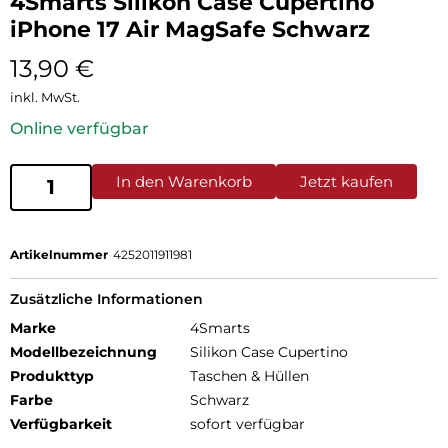
4Smarts Silikon Case Cupertino
iPhone 17 Air MagSafe Schwarz
13,90
€
inkl. MwSt.
Online verfügbar
In den Warenkorb
Jetzt kaufen
Artikelnummer
4252011911981
Zusätzliche Informationen
Marke
4Smarts
Modellbezeichnung
Silikon Case Cupertino
Produkttyp
Taschen & Hüllen
Farbe
Schwarz
Verfügbarkeit
sofort verfügbar