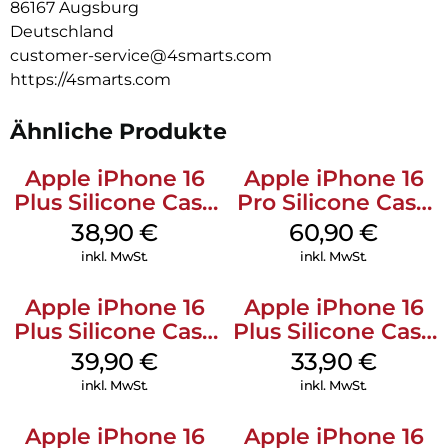
86167 Augsburg
iPhone Air bietet nicht nur uneingeschränkten Zugriff auf
Deutschland
alle Anschlüsse, Tasten und Funktionen des Handys, sondern
customer-service@4smarts.com
überzeugt auch durch ihre hervorragende Haptik. Dank des
durchdachten Designs liegt sie angenehm und sicher in der
https://4smarts.com
Hand, was den Bedienkomfort zusätzlich erhöht. Mit dieser
Hülle kannst du alle Funktionen deines Smartphones voll
Ähnliche Produkte
nutzen, ohne Kompromisse bei Schutz oder Handhabung
eingehen zu müssen.
Apple iPhone 16
Apple iPhone 16
Plus Silicone Case
Pro Silicone Case
MagSafe Denim
MagSafe Stone
38,90
€
60,90
€
Gray
inkl. MwSt.
inkl. MwSt.
Apple iPhone 16
Apple iPhone 16
Plus Silicone Case
Plus Silicone Case
MagSafe Plum
MagSafe Lake
39,90
€
33,90
€
Green
inkl. MwSt.
inkl. MwSt.
Apple iPhone 16
Apple iPhone 16