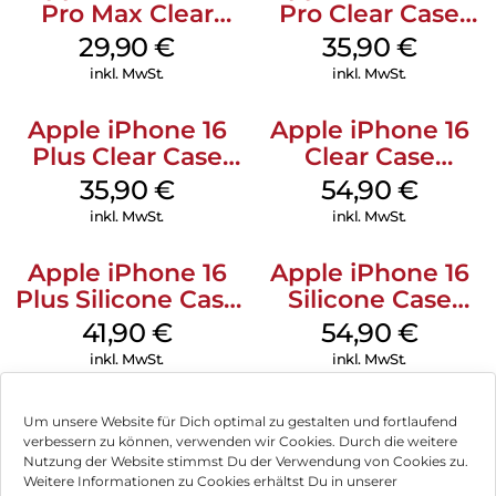
Pro Max Clear
Pro Clear Case
Case MagSafe
MagSafe
29,90
€
35,90
€
Transparent
Transparent
inkl. MwSt.
inkl. MwSt.
Apple iPhone 16
Apple iPhone 16
Plus Clear Case
Clear Case
MagSafe
MagSafe
35,90
€
54,90
€
Transparent
Transparent
inkl. MwSt.
inkl. MwSt.
Apple iPhone 16
Apple iPhone 16
Plus Silicone Case
Silicone Case
MagSafe Stone
MagSafe Lake
41,90
€
54,90
€
Gray
Green
inkl. MwSt.
inkl. MwSt.
Um unsere Website für Dich optimal zu gestalten und fortlaufend
verbessern zu können, verwenden wir Cookies. Durch die weitere
Nutzung der Website stimmst Du der Verwendung von Cookies zu.
Impressum
Weitere Informationen zu Cookies erhältst Du in unserer