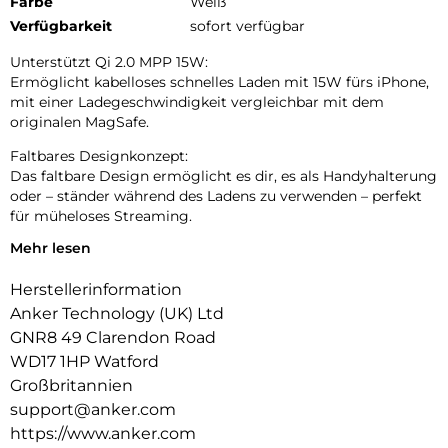
Farbe
Weiß
Verfügbarkeit
sofort verfügbar
Unterstützt Qi 2.0 MPP 15W:
Ermöglicht kabelloses schnelles Laden mit 15W fürs iPhone,
mit einer Ladegeschwindigkeit vergleichbar mit dem
originalen MagSafe.
Faltbares Designkonzept:
Das faltbare Design ermöglicht es dir, es als Handyhalterung
oder – ständer während des Ladens zu verwenden – perfekt
für müheloses Streaming.
Mehr lesen
Ultraleichte Mobilität:
Ähnlich groß wie ein Kartendeck und leichter als ein
Herstellerinformation
Baseball, ideal für unterwegs und auf Reisen.
Anker Technology (UK) Ltd
GNR8 49 Clarendon Road
WD17 1HP Watford
Großbritannien
support@anker.com
https://www.anker.com