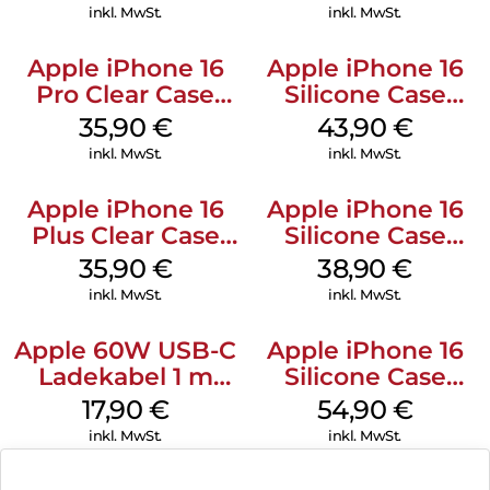
inkl. MwSt.
inkl. MwSt.
Apple iPhone 16
Apple iPhone 16
Pro Clear Case
Silicone Case
MagSafe
MagSafe Plum
35,90
€
43,90
€
Transparent
inkl. MwSt.
inkl. MwSt.
Apple iPhone 16
Apple iPhone 16
Plus Clear Case
Silicone Case
MagSafe
MagSafe
35,90
€
38,90
€
Transparent
Ultramarine
inkl. MwSt.
inkl. MwSt.
Apple 60W USB-C
Apple iPhone 16
Ladekabel 1 m
Silicone Case
Weiß
MagSafe Lake
17,90
€
54,90
€
Green
inkl. MwSt.
inkl. MwSt.