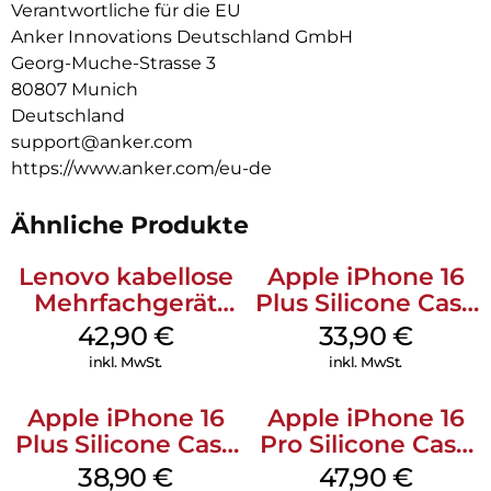
Verantwortliche für die EU
Anker Innovations Deutschland GmbH
Georg-Muche-Strasse 3
80807 Munich
Deutschland
support@anker.com
https://www.anker.com/eu-de
Ähnliche Produkte
Lenovo kabellose
Apple iPhone 16
Mehrfachgerät
Plus Silicone Case
Luna Grey
MagSafe Lake
42,90
€
33,90
€
Green
inkl. MwSt.
inkl. MwSt.
Apple iPhone 16
Apple iPhone 16
Plus Silicone Case
Pro Silicone Case
MagSafe Denim
MagSafe Denim
38,90
€
47,90
€