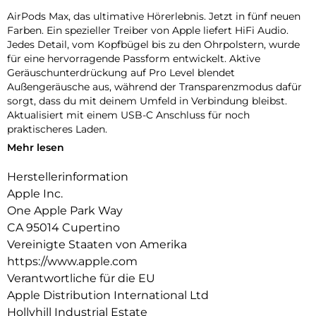
AirPods Max, das ultimative Hörerlebnis. Jetzt in fünf neuen
Farben. Ein spezieller Treiber von Apple liefert HiFi Audio.
Jedes Detail, vom Kopfbügel bis zu den Ohrpolstern, wurde
für eine hervorragende Passform entwickelt. Aktive
Geräuschunterdrückung auf Pro Level blendet
Außengeräusche aus, während der Transparenzmodus dafür
sorgt, dass du mit deinem Umfeld in Verbindung bleibst.
Aktualisiert mit einem USB-C Anschluss für noch
praktischeres Laden.
Mehr lesen
ULTIMATIVES OVER-EAR HÖRERLEBNIS – Der von Apple
entwickelte dynamische Treiber liefert Hi-Fi Audio.
Herstellerinformation
Computational Audio kombiniert ein spezielles akustisches
Apple Inc.
Design mit dem Apple H1 Chip und Software für ein
revolutionäres Hörerlebnis.
One Apple Park Way
CA 95014 Cupertino
FÜNF NEUE FARBEN – Die AirPods Max kommen in fünf
Vereinigte Staaten von Amerika
neuen Farben: Mitternacht, Polarstern, Blau, Violett und
https://www.apple.com
Orange. Auch ein farblich passendes Smart Case ist in der
Lieferung enthalten.
Verantwortliche für die EU
Apple Distribution International Ltd
FOKUS AUF DAS, WAS DU HÖREN WILLST – Aktive
Hollyhill Industrial Estate
Geräuschunterdrückung blendet bis zu 2x mehr