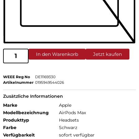
In den Warenkorb
Jetzt kaufen
WEEE Reg No
DE11169330
Artikelnummer
0195949544026
Zusätzliche Informationen
Marke
Apple
Modellbezeichnung
AirPods Max
Produkttyp
Headsets
Farbe
Schwarz
Verfügbarkeit
sofort verfügbar