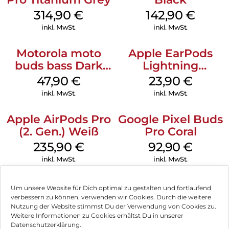
Automatisches Wechseln kannst du beim Hören nahtlos
314,90
€
142,90
€
zwischen deinem iPhone, iPad und Mac wechseln.
inkl. MwSt.
inkl. MwSt.
PRÄZISE STEUERUNG – Mit der Digital Crown kannst du
Musik abspielen und pausieren, Anrufe annehmen, beenden
und dich stummschalten sowie die Lautstärke steuern und
Motorola moto
Apple EarPods
Songs überspringen.
buds bass Dark
Lightning
Shadow
Anschluss Weiß
UNTERSTÜTZT JETZT DAS AUFLADEN ÜBER USBC – Dank
47,90
€
23,90
€
einem neuen USB-C Anschluss kannst du deine AirPods Max
inkl. MwSt.
inkl. MwSt.
jetzt mit demselben Kabel laden wie dein iPhone, dein iPad,
deinen Mac und andere Apple Geräte.
Apple AirPods Pro
Google Pixel Buds
(2. Gen.) Weiß
Pro Coral
235,90
€
92,90
€
inkl. MwSt.
inkl. MwSt.
Um unsere Website für Dich optimal zu gestalten und fortlaufend
verbessern zu können, verwenden wir Cookies. Durch die weitere
Nutzung der Website stimmst Du der Verwendung von Cookies zu.
Impressum
Weitere Informationen zu Cookies erhältst Du in unserer
Datenschutzerklärung.