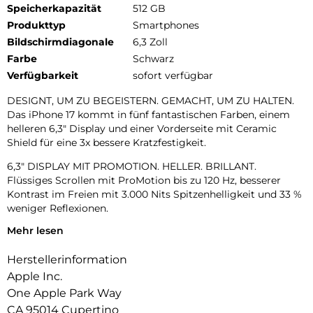
Speicherkapazität
512 GB
Produkttyp
Smartphones
Bildschirmdiagonale
6,3 Zoll
Farbe
Schwarz
Verfügbarkeit
sofort verfügbar
DESIGNT, UM ZU BEGEISTERN. GEMACHT, UM ZU HALTEN.
Das iPhone 17 kommt in fünf fantastischen Farben, einem
helleren 6,3″ Display und einer Vorderseite mit Ceramic
Shield für eine 3x bessere Kratzfestigkeit.
6,3″ DISPLAY MIT PROMOTION. HELLER. BRILLANT.
Flüssiges Scrollen mit ProMotion bis zu 120 Hz, besserer
Kontrast im Freien mit 3.000 Nits Spitzenhelligkeit und 33 %
weniger Reflexionen.
Mehr lesen
UNGLAUBLICHE FOTOS.
Mit dem hochwertigen 48 MP Dual Fusion Kamera-System,
Herstellerinformation
2x Zoom in optischer Qualität und der 48 MP Fusion
Ultraweitwinkel-Kamera machst du superhochauflösende
Apple Inc.
Fotos ganz automatisch.
One Apple Park Way
CA 95014 Cupertino
18MP CENTER STAGE FRONTKAMERA. Flexible