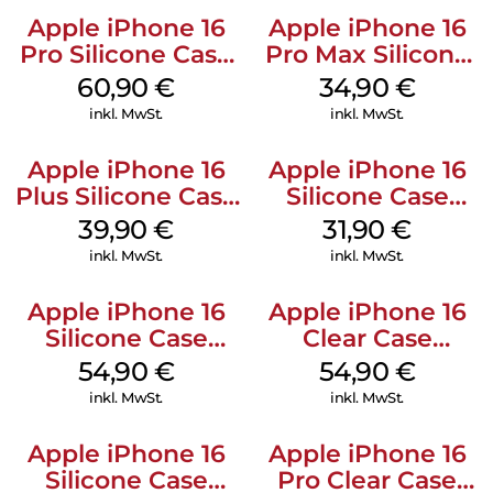
Apple iPhone 16
Apple iPhone 16
Pro Silicone Case
Pro Max Silicone
MagSafe Stone
Case MagSafe
60,90
€
34,90
€
Gray
Denim
inkl. MwSt.
inkl. MwSt.
Apple iPhone 16
Apple iPhone 16
Plus Silicone Case
Silicone Case
MagSafe Plum
MagSafe Fuchsia
39,90
€
31,90
€
inkl. MwSt.
inkl. MwSt.
Apple iPhone 16
Apple iPhone 16
Silicone Case
Clear Case
MagSafe Black
MagSafe
54,90
€
54,90
€
Transparent
inkl. MwSt.
inkl. MwSt.
Apple iPhone 16
Apple iPhone 16
Silicone Case
Pro Clear Case