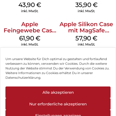
MagSafe Plum
MagSafe
43,90
€
35,90
€
Transparent
inkl. MwSt.
inkl. MwSt.
Apple
Apple Silikon Case
Feingewebe Case
mit MagSafe
iPhone 15 Pro
iPhone 14 Pro
61,90
€
57,90
€
MagSafe Schwarz
(PRODUCT)RED
inkl. MwSt.
inkl. MwSt.
Um unsere Website für Dich optimal zu gestalten und fortlaufend
verbessern zu können, verwenden wir Cookies. Durch die weitere
Nutzung der Website stimmst Du der Verwendung von Cookies zu.
Impressum
Weitere Informationen zu Cookies erhältst Du in unserer
Datenschutzerklärung.
AGB
Datenschutz
Alle akzeptieren
Vertrag widerrufen
Nur erforderliche akzeptieren
Hinweis zur Batterieentsorgung
Einstellungen anzeigen