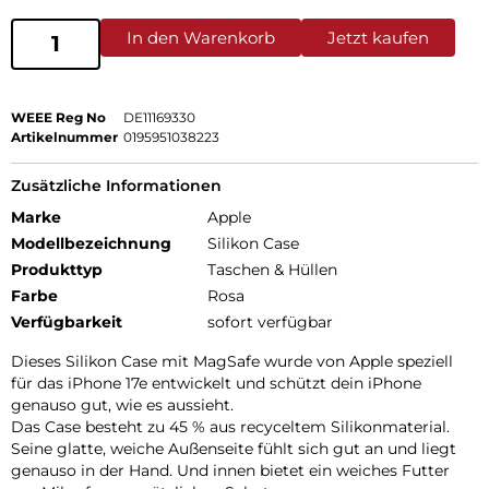
In den Warenkorb
Jetzt kaufen
WEEE Reg No
DE11169330
Artikelnummer
0195951038223
Zusätzliche Informationen
Marke
Apple
Modellbezeichnung
Silikon Case
Produkttyp
Taschen & Hüllen
Farbe
Rosa
Verfügbarkeit
sofort verfügbar
Dieses Silikon Case mit MagSafe wurde von Apple speziell
für das iPhone 17e entwickelt und schützt dein iPhone
genauso gut, wie es aussieht.
Das Case besteht zu 45 % aus recyceltem Silikon­material.
Seine glatte, weiche Außenseite fühlt sich gut an und liegt
genauso in der Hand. Und innen bietet ein weiches Futter