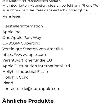
aus Mikro­faser zusätzlichen Schutz.
Mit integrierten Magneten, die sich perfekt am iPhone 17e
ausrichten, hält das Case ganz einfach und sorgt für
schnelleres kabelloses Laden. Lass dein iPhone beim Laden
Mehr lesen
einfach im Case und docke dein MagSafe Ladegerät an oder
leg es auf dein Qi2 zertifiziertes Ladegerät.
Herstellerinformation
Wie jedes von Apple entwickelte Case durchläuft es im Laufe
Apple Inc.
des Design‑ und Fertigungs­prozesses Tausende von
One Apple Park Way
Teststunden. Deshalb sieht es nicht nur großartig aus,
CA 95014 Cupertino
sondern ist auch dafür gemacht, dein iPhone vor Kratzern
und bei Stürzen zu schützen.
Vereinigte Staaten von Amerika
https://www.apple.com
Verantwortliche für die EU
Apple Distribution International Ltd
Hollyhill Industrial Estate
Hollyhill, Cork
Irland
contactus.de@euro.apple.com
Ähnliche Produkte