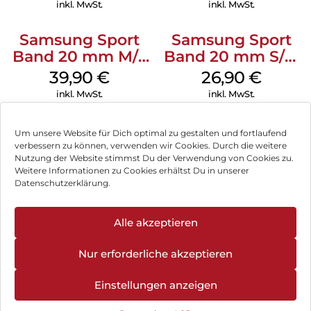
inkl. MwSt.
inkl. MwSt.
Sende eine Textnachricht, nimm einen Anruf an, hör Musik,
verwende Siri und erhalte Mitteilungen. Die Series 11 (GPS)
Samsung Sport
Samsung Sport
funktioniert mit deinem iPhone und im WLAN, damit du in
Verbindung bleibst.
Band 20 mm M/L
Band 20 mm S/M
Galaxy Watch4
Galaxy Watch4
39,90
€
26,90
€
Serie Graphite
Serie Graphite
inkl. MwSt.
inkl. MwSt.
Um unsere Website für Dich optimal zu gestalten und fortlaufend
verbessern zu können, verwenden wir Cookies. Durch die weitere
Nutzung der Website stimmst Du der Verwendung von Cookies zu.
Impressum
Weitere Informationen zu Cookies erhältst Du in unserer
Datenschutzerklärung.
AGB
Datenschutz
Alle akzeptieren
Vertrag widerrufen
Nur erforderliche akzeptieren
Hinweis zur Batterieentsorgung
Einstellungen anzeigen
Newsletter