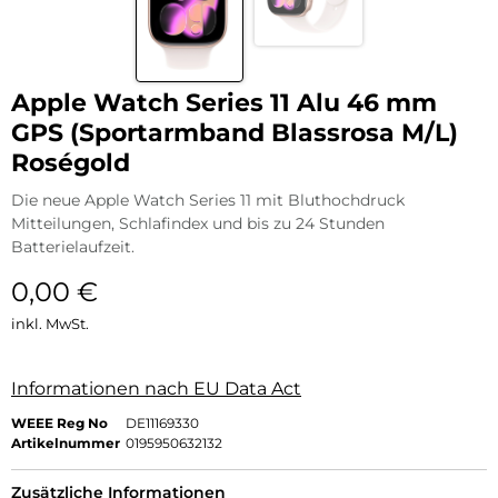
Apple Watch Series 11 Alu 46 mm
GPS (Sportarmband Blassrosa M/L)
Roségold
Die neue Apple Watch Series 11 mit Bluthochdruck
Mitteilungen, Schlafindex und bis zu 24 Stunden
Batterielaufzeit.
0,00
€
inkl. MwSt.
Informationen nach EU Data Act
WEEE Reg No
DE11169330
Artikelnummer
0195950632132
Zusätzliche Informationen