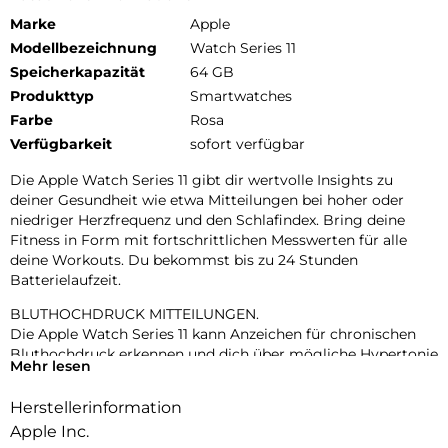
Marke
Apple
Modellbezeichnung
Watch Series 11
Speicherkapazität
64 GB
Produkttyp
Smartwatches
Farbe
Rosa
Verfügbarkeit
sofort verfügbar
Die Apple Watch Series 11 gibt dir wertvolle Insights zu
deiner Gesundheit wie etwa Mitteilungen bei hoher oder
niedriger Herzfrequenz und den Schlafindex. Bring deine
Fitness in Form mit fortschrittlichen Messwerten für alle
deine Workouts. Du bekommst bis zu 24 Stunden
Batterielaufzeit.
BLUTHOCHDRUCK MITTEILUNGEN.
Die Apple Watch Series 11 kann Anzeichen für chronischen
Bluthochdruck erkennen und dich über mögliche Hypertonie
Mehr lesen
informieren.
Herstellerinformation
KENN DEINEN SCHLAFINDEX.
Mit dem Schlafindex kannst du einfach deinen Schlaf tracken.
Apple Inc.