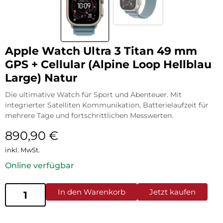
Apple Watch Ultra 3 Titan 49 mm
GPS + Cellular (Alpine Loop Hellblau
Large) Natur
Die ultimative Watch für Sport und Abenteuer. Mit
integrierter Satelliten Kommunikation, Batterielaufzeit für
mehrere Tage und fortschrittlichen Messwerten.
890,90
€
inkl. MwSt.
Online verfügbar
In den Warenkorb
Jetzt kaufen