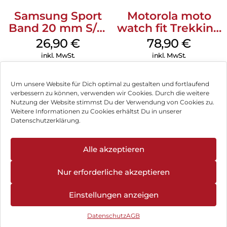
alles ohne dein iPhone. Und jetzt bist du mit schnellem 5G
Samsung Sport
Motorola moto
unterwegs noch besser verbunden.
Band 20 mm S/M
watch fit Trekking
WEGWEISENDE ARMBÄNDER.
Galaxy Watch4
Green
26,90
€
78,90
€
Für die Ultra 3 gibt es vier elegante, vielseitige
Serie Graphite
inkl. MwSt.
inkl. MwSt.
Armbandstyles mit unendlich vielen Möglichkeiten für alles,
was du täglich machst – egal ob du dich auspowerst oder
ausgehst.
Um unsere Website für Dich optimal zu gestalten und fortlaufend
verbessern zu können, verwenden wir Cookies. Durch die weitere
Nutzung der Website stimmst Du der Verwendung von Cookies zu.
Impressum
Weitere Informationen zu Cookies erhältst Du in unserer
Datenschutzerklärung.
AGB
Datenschutz
Alle akzeptieren
Vertrag widerrufen
Nur erforderliche akzeptieren
Hinweis zur Batterieentsorgung
Einstellungen anzeigen
Newsletter
Datenschutz
AGB
©
2026
, Brodos AG – All Rights Reserved.