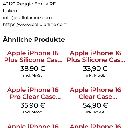
42122 Reggio Emilia RE
Italien
info@cellularline.com
https://www.cellularline.com
Ähnliche Produkte
Apple iPhone 16
Apple iPhone 16
Plus Silicone Case
Plus Silicone Case
MagSafe Denim
MagSafe Lake
38,90
€
33,90
€
Green
inkl. MwSt.
inkl. MwSt.
Apple iPhone 16
Apple iPhone 16
Pro Clear Case
Clear Case
MagSafe
MagSafe
35,90
€
54,90
€
Transparent
Transparent
inkl. MwSt.
inkl. MwSt.
Apple iPhone 16
Apple iPhone 16