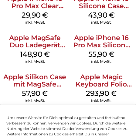
Pro Max Clear
Silicone Case
Case MagSafe
MagSafe Plum
29,90
€
43,90
€
Transparent
inkl. MwSt.
inkl. MwSt.
Apple MagSafe
Apple iPhone 16
Duo Ladegerät
Pro Max Silicone
Weiß
Case MagSafe
148,90
€
55,90
€
Stone Gray
inkl. MwSt.
inkl. MwSt.
Apple Silikon Case
Apple Magic
mit MagSafe
Keyboard Folio
iPhone 14 Pro
iPad 10.9″ (10.Gen.)
57,90
€
293,90
€
(PRODUCT)RED
Weiß
inkl. MwSt.
inkl. MwSt.
Um unsere Website für Dich optimal zu gestalten und fortlaufend
verbessern zu können, verwenden wir Cookies. Durch die weitere
Nutzung der Website stimmst Du der Verwendung von Cookies zu.
Impressum
Weitere Informationen zu Cookies erhältst Du in unserer