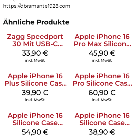
https://dbramante1928.com
Ähnliche Produkte
Zagg Speedport
Apple iPhone 16
30 Mit USB-C
Pro Max Silicone
Kabel Weiß
Case MagSafe
33,90
€
45,90
€
Ultramarine
inkl. MwSt.
inkl. MwSt.
Apple iPhone 16
Apple iPhone 16
Plus Silicone Case
Pro Silicone Case
MagSafe Plum
MagSafe Stone
39,90
€
60,90
€
Gray
inkl. MwSt.
inkl. MwSt.
Apple iPhone 16
Apple iPhone 16
Silicone Case
Silicone Case
MagSafe Black
MagSafe
54,90
€
38,90
€