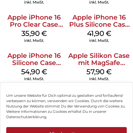
Ultramarine
inkl. MwSt.
inkl. MwSt.
Apple iPhone 16
Apple iPhone 16
Pro Clear Case
Plus Silicone Case
MagSafe
MagSafe Stone
35,90
€
41,90
€
Transparent
Gray
inkl. MwSt.
inkl. MwSt.
Apple iPhone 16
Apple Silikon Case
Silicone Case
mit MagSafe
MagSafe Lake
iPhone 14 Pro
54,90
€
57,90
€
Green
(PRODUCT)RED
inkl. MwSt.
inkl. MwSt.
Um unsere Website für Dich optimal zu gestalten und fortlaufend
verbessern zu können, verwenden wir Cookies. Durch die weitere
Nutzung der Website stimmst Du der Verwendung von Cookies zu.
Impressum
Weitere Informationen zu Cookies erhältst Du in unserer
Datenschutzerklärung.
AGB