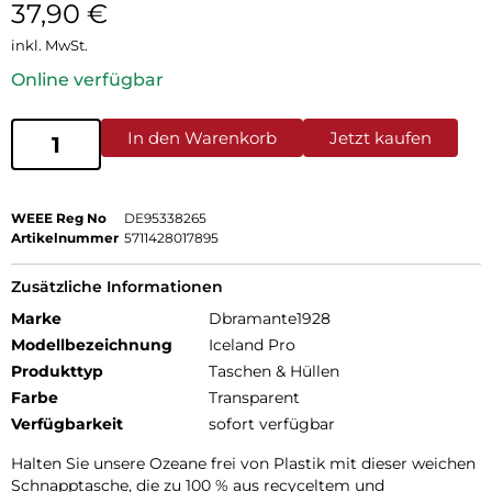
37,90
€
inkl. MwSt.
Online verfügbar
In den Warenkorb
Jetzt kaufen
WEEE Reg No
DE95338265
Artikelnummer
5711428017895
Zusätzliche Informationen
Marke
Dbramante1928
Modellbezeichnung
Iceland Pro
Produkttyp
Taschen & Hüllen
Farbe
Transparent
Verfügbarkeit
sofort verfügbar
Halten Sie unsere Ozeane frei von Plastik mit dieser weichen
Schnapptasche, die zu 100 % aus recyceltem und