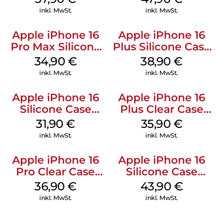
Green
inkl. MwSt.
inkl. MwSt.
Apple iPhone 16
Apple iPhone 16
Pro Max Silicone
Plus Silicone Case
Case MagSafe
MagSafe Denim
34,90
€
38,90
€
Denim
inkl. MwSt.
inkl. MwSt.
Apple iPhone 16
Apple iPhone 16
Silicone Case
Plus Clear Case
MagSafe Fuchsia
MagSafe
31,90
€
35,90
€
Transparent
inkl. MwSt.
inkl. MwSt.
Apple iPhone 16
Apple iPhone 16
Pro Clear Case
Silicone Case
MagSafe
MagSafe Plum
36,90
€
43,90
€
Transparent
inkl. MwSt.
inkl. MwSt.