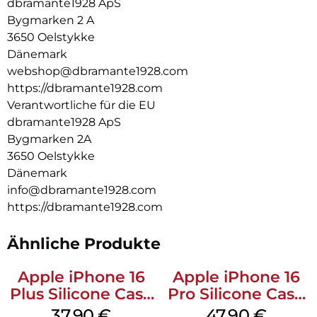
dbramante1928 ApS
Bygmarken 2 A
3650 Oelstykke
Dänemark
webshop@dbramante1928.com
https://dbramante1928.com
Verantwortliche für die EU
dbramante1928 ApS
Bygmarken 2A
3650 Oelstykke
Dänemark
info@dbramante1928.com
https://dbramante1928.com
Ähnliche Produkte
Apple iPhone 16
Apple iPhone 16
Plus Silicone Case
Pro Silicone Case
MagSafe Lake
MagSafe Denim
37,90
€
47,90
€