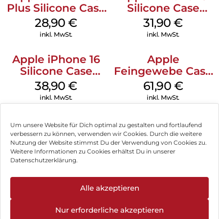
Plus Silicone Case
Silicone Case
MagSafe Black
MagSafe Fuchsia
28,90
€
31,90
€
inkl. MwSt.
inkl. MwSt.
Apple iPhone 16
Apple
Silicone Case
Feingewebe Case
MagSafe
iPhone 15 Pro
38,90
€
61,90
€
Ultramarine
MagSafe Schwarz
inkl. MwSt.
inkl. MwSt.
Um unsere Website für Dich optimal zu gestalten und fortlaufend
verbessern zu können, verwenden wir Cookies. Durch die weitere
Nutzung der Website stimmst Du der Verwendung von Cookies zu.
Impressum
Weitere Informationen zu Cookies erhältst Du in unserer
Datenschutzerklärung.
AGB
Datenschutz
Alle akzeptieren
Vertrag widerrufen
Nur erforderliche akzeptieren