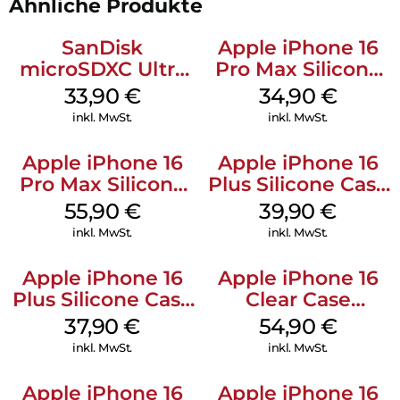
Ähnliche Produkte
Integrierter MagSafe-kompatibler Kickstand:
Der integrierte MagSafe-kompatible Kickstand unterstützt
SanDisk
Apple iPhone 16
nicht nur das kabellose Aufladen, sondern dient auch als
microSDXC Ultra
Pro Max Silicone
Freihandständer für die horizontale und vertikale
Betrachtung.
128 GB + Adapter
Case MagSafe
33,90
€
34,90
€
Mobile
Denim
Aufprallschutz:
inkl. MwSt.
inkl. MwSt.
Der Roskilde MagSafe Kickstand ICON wurde entwickelt, um
Ihr Handy vor alltäglichen Unfällen zu schützen, und bietet
Apple iPhone 16
Apple iPhone 16
zuverlässigen Aufprallschutz bis zu 1,2 Metern. Mit seinem
Pro Max Silicone
Plus Silicone Case
Mikrofaserfutter bietet der Roskilde MagSafe Kickstand ICON
Case MagSafe
MagSafe Plum
zusätzlichen Schutz vor Kratzern und Stürzen und bewahrt
55,90
€
39,90
€
Stone Gray
Ihr Telefon sicher und stilvoll auf.
inkl. MwSt.
inkl. MwSt.
Apple iPhone 16
Apple iPhone 16
Plus Silicone Case
Clear Case
MagSafe Lake
MagSafe
37,90
€
54,90
€
Green
Transparent
inkl. MwSt.
inkl. MwSt.
Apple iPhone 16
Apple iPhone 16