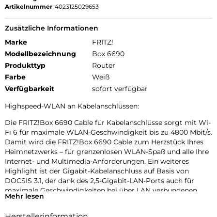
Artikelnummer
4023125029653
Zusätzliche Informationen
Marke
FRITZ!
Modellbezeichnung
Box 6690
Produkttyp
Router
Farbe
Weiß
Verfügbarkeit
sofort verfügbar
Highspeed-WLAN an Kabelanschlüssen:
Die FRITZ!Box 6690 Cable für Kabelanschlüsse sorgt mit Wi-
Fi 6 für maximale WLAN-Geschwindigkeit bis zu 4800 Mbit/s.
Damit wird die FRITZ!Box 6690 Cable zum Herzstück Ihres
Heimnetzwerks – für grenzenlosen WLAN-Spaß und alle Ihre
Internet- und Multimedia-Anforderungen. Ein weiteres
Highlight ist der Gigabit-Kabelanschluss auf Basis von
DOCSIS 3.1, der dank des 2,5-Gigabit-LAN-Ports auch für
maximale Geschwindigkeiten bei über LAN verbundenen
Mehr lesen
Geräten sorgt.
Herstellerinformation
Wi-Fi 6 – schnelleres WLAN für jede Situation: