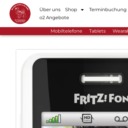
Über uns
Shop
Terminbuchung
o2 Angebote
Mobiltelefone
Tablets
Weara