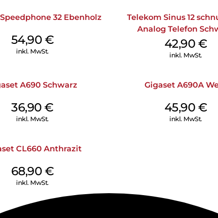
 Speedphone 32 Ebenholz
Telekom Sinus 12 schn
Analog Telefon Sch
54,90
€
42,90
€
inkl. MwSt.
inkl. MwSt.
gaset A690 Schwarz
Gigaset A690A We
36,90
€
45,90
€
inkl. MwSt.
inkl. MwSt.
aset CL660 Anthrazit
68,90
€
inkl. MwSt.