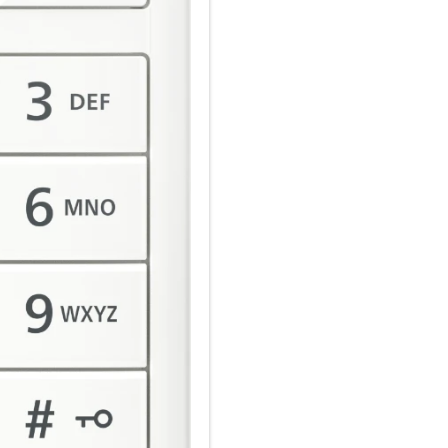
Bewegungssensor weckt das Te
nimmt.
FRITZ!Box als idealer Partner:
Alle FRITZ!Box-Modelle mit int
Kabel oder LTE – sind ideal für
sämtliche Datendienste und K
Einstellungen können bequem
werden. Alle Sprach-, Audio- 
verschlüsselt übertragen. Bei
die Handgeräte den DECT-Funk