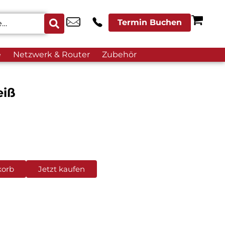
Termin Buchen
e
Netzwerk & Router
Zubehör
eiß
korb
Jetzt kaufen