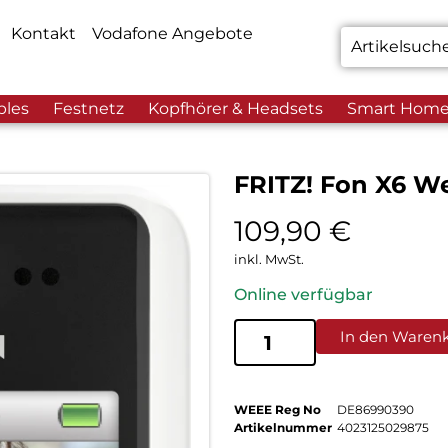
Kontakt
Vodafone Angebote
bles
Festnetz
Kopfhörer & Headsets
Smart Hom
FRITZ! Fon X6 W
109,90
€
inkl. MwSt.
Online verfügbar
In den Waren
WEEE Reg No
DE86990390
Artikelnummer
4023125029875