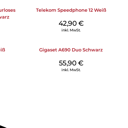
urloses
Telekom Speedphone 12 Weiß
warz
42,90
€
inkl. MwSt.
iß
Gigaset A690 Duo Schwarz
55,90
€
inkl. MwSt.