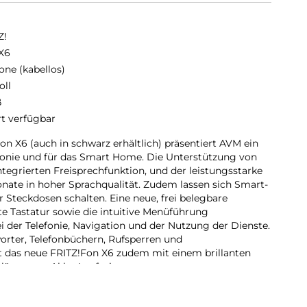
Z!
X6
one (kabellos)
oll
ß
rt verfügbar
n X6 (auch in schwarz erhältlich) präsentiert AVM ein
efonie und für das Smart Home. Die Unterstützung von
ntegrierten Freisprechfunktion, und der leistungsstarke
nate in hoher Sprachqualität. Zudem lassen sich Smart-
teckdosen schalten. Eine neue, frei belegbare
te Tastatur sowie die intuitive Menüführung
 der Telefonie, Navigation und der Nutzung der Dienste.
orter, Telefonbüchern, Rufsperren und
das neue FRITZ!Fon X6 zudem mit einem brillanten
rlängerten Akku-Laufzeit.
etdienste und Mediaplayer:
auf das digitale Zuhause sowie zum Einsatz im Home