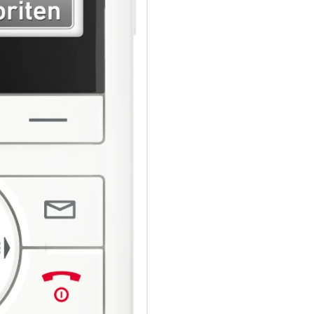
Office abgestimmt. Mit dem 
FRITZ!-Heimnetz steuern, etwa
smarte LED-Lampe FRITZ!DECT
schnell ins heimische WLAN g
und ausschaltbar. Internetdien
Feeds und Podcasts sind mit
FRITZ!Fon X6 Live-Bilder ein
Mediaplayer ermöglicht es, di
gespeicherte Musik oder Foto
Smart-TV oder einem WLAN-La
HD-Telefonie, Komfortfunktion
FRITZ!Fon X6 unterstützt sämt
Komfortmerkmale, unter ander
Babyfon, Startdisplay mit We
mit einer FRITZ!Box stehen bis
Anrufliste sowie Telefonbücher
Nachrichten auf dem Anrufbea
FRITZ!Fon per Display und MWI
Für längere Akkulaufzeiten so
Energiemanagement sowie ein s
Display und Tastatur an das U