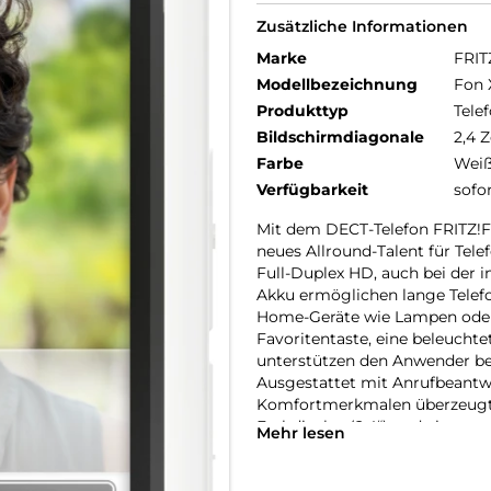
Zusätzliche Informationen
Marke
FRIT
Modellbezeichnung
Fon 
Produkttyp
Telef
Bildschirmdiagonale
2,4 Z
Farbe
Wei
Verfügbarkeit
sofo
Mit dem DECT-Telefon FRITZ!Fo
neues Allround-Talent für Tel
Full-Duplex HD, auch bei der i
Akku ermöglichen lange Telefo
Home-Geräte wie Lampen oder S
Favoritentaste, eine beleuchte
unterstützen den Anwender bei
Ausgestattet mit Anrufbeantw
Komfortmerkmalen überzeugt 
Farbdisplay (2,4“) und einer ve
Mehr lesen
Smart-Home-Steuerung, Intern
Das FRITZ!Fon X6 ist optimal 