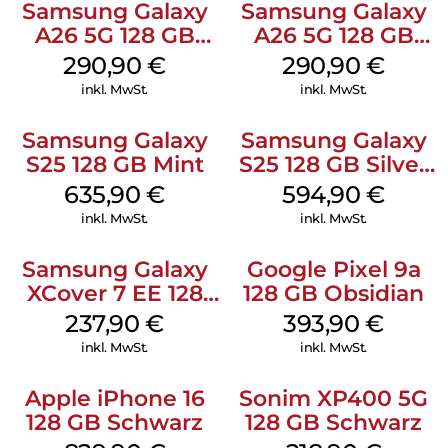
Samsung Galaxy
Samsung Galaxy
A26 5G 128 GB
A26 5G 128 GB
White
Mint
290,90
€
290,90
€
inkl. MwSt.
inkl. MwSt.
Samsung Galaxy
Samsung Galaxy
S25 128 GB Mint
S25 128 GB Silver
Shadow
635,90
€
594,90
€
inkl. MwSt.
inkl. MwSt.
Samsung Galaxy
Google Pixel 9a
XCover 7 EE 128
128 GB Obsidian
GB Black
237,90
€
393,90
€
inkl. MwSt.
inkl. MwSt.
Apple iPhone 16
Sonim XP400 5G
128 GB Schwarz
128 GB Schwarz