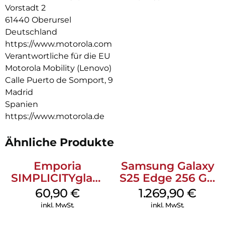
Audio über Stereo-Lautsprecher. Mit dem neuen moto g67
Vorstadt 2
erlebst du deine Kreativität in neuem Licht.
61440 Oberursel
Deutschland
https://www.motorola.com
Verantwortliche für die EU
Motorola Mobility (Lenovo)
Calle Puerto de Somport, 9
Madrid
Spanien
https://www.motorola.de
Ähnliche Produkte
Emporia
Samsung Galaxy
SIMPLICITYglam
S25 Edge 256 GB
Schwarz
Titanium Silver
60,90
€
1.269,90
€
inkl. MwSt.
inkl. MwSt.