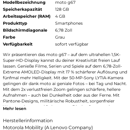
Modellbezeichnung
moto g67
Speicherkapazität
128 GB
Arbeitsspeicher (RAM)
4 GB
Produkttyp
Smartphones
Bildschirmdiagonale
6,78 Zoll
Farbe
Grau
Verfügbarkeit
sofort verfügbar
Wir präsentieren das moto g67 – auf dem ultrahellen 1,5K-
Super-HD-Display kannst du deiner Kreativität freien Lauf
lassen. Genieße Filme, Serien und Spiele auf dem 6,78-Zoll-
Extreme AMOLED-Display mit 17 % schärferer Auflösung und
fünfmal mehr Helligkeit. Mit der 50-MP-Sony LYTIA-Kamera
gelingen dir dank moto ai geniale Fotos – bei Tag und Nacht.
Mit dem 2x verlustfreien Zoom gelingen schärfere, hellere
Aufnahmen – auch bei Dunkelheit oder aus der Ferne. Mit
Pantone-Designs, militärische Robustheit, sorgenfreier
Wasserresistenz und 2x besserem Display Sturz- und
Mehr lesen
Kratzfestigkeit bleibst du stylisch geschützt. Außerdem
erlebst du hohe 5G-Geschwindigkeiten, eine lange
Herstellerinformation
Akkulaufzeit mit TurboPower-Aufladen und immersives
Motorola Mobility (A Lenovo Company)