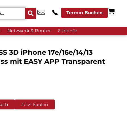
Termin Buchen
e
Netzwerk & Router
Zubehör
 3D iPhone 17e/16e/14/13
ass mit EASY APP Transparent
korb
Jetzt kaufen