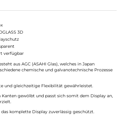
ox
OGLASS 3D
layschutz
sparent
rt verfügbar
eht aus AGC (ASAHI Glas), welches in Japan
erschiedene chemische und galvanotechnische Prozesse
 und gleichzeitige Flexibilität gewährleistet.
Kanten gewölbt und passt sich somit dem Display an,
zielt.
as komplette Display zuverlässig geschützt.