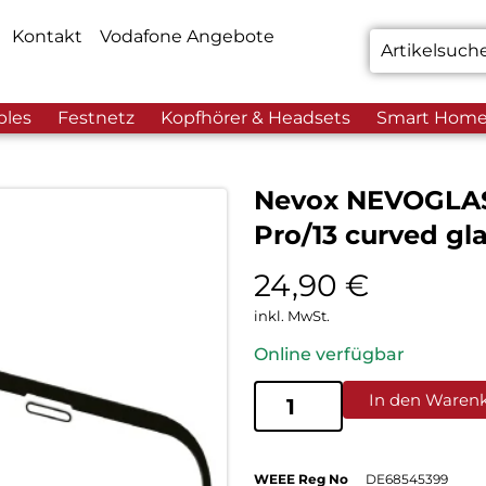
Kontakt
Vodafone Angebote
bles
Festnetz
Kopfhörer & Headsets
Smart Hom
Nevox NEVOGLASS
Pro/13 curved gl
24,90
€
inkl. MwSt.
Online verfügbar
In den Waren
WEEE Reg No
DE68545399