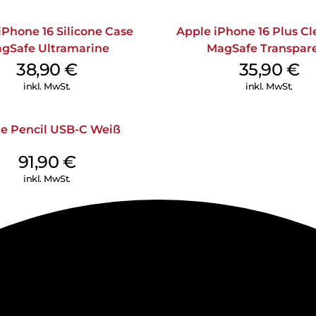
iPhone 16 Silicone Case
Apple iPhone 16 Plus Cl
gSafe Ultramarine
MagSafe Transpar
38,90
€
35,90
€
inkl. MwSt.
inkl. MwSt.
e Pencil USB-C Weiß
91,90
€
inkl. MwSt.