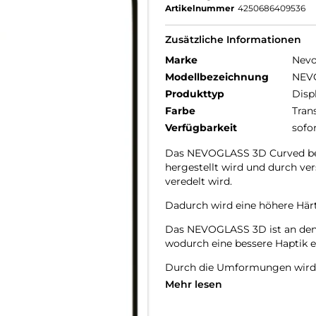
Artikelnummer
4250686409536
Zusätzliche Informationen
Marke
Nev
Modellbezeichnung
NEV
Produkttyp
Disp
Farbe
Tran
Verfügbarkeit
sofo
Das NEVOGLASS 3D Curved best
hergestellt wird und durch v
veredelt wird.
Dadurch wird eine höhere Härte
Das NEVOGLASS 3D ist an den 
wodurch eine bessere Haptik er
Durch die Umformungen wird d
Mehr lesen
Glasdicke – 0.33mm
Eckenradius – 2.5D