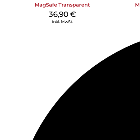
MagSafe Transparent
M
36,90
€
inkl. MwSt.