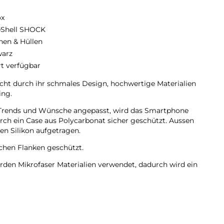
ox
eShell SHOCK
hen & Hüllen
arz
rt verfügbar
t durch ihr schmales Design, hochwertige Materialien
ing.
en Trends und Wünsche angepasst, wird das Smartphone
urch ein Case aus Polycarbonat sicher geschützt. Aussen
n Silikon aufgetragen.
lichen Flanken geschützt.
rden Mikrofaser Materialien verwendet, dadurch wird ein
rhindert.
mera bleiben voll zugänglich.
des Silikon Material.