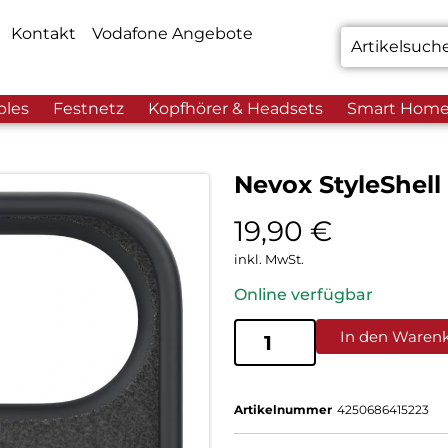
Kontakt
Vodafone Angebote
bles
Festnetz
Kopfhörer & Headsets
Smart Hom
Nevox StyleShell
19,90
€
inkl. MwSt.
Online verfügbar
In den Waren
Artikelnummer
4250686415223