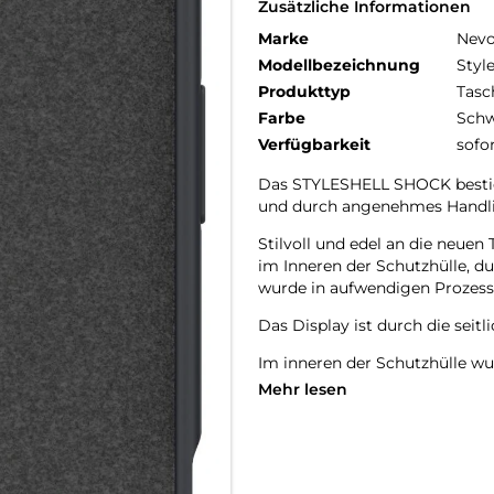
Zusätzliche Informationen
Marke
Nev
Modellbezeichnung
Styl
Produkttyp
Tasc
Farbe
Schw
Verfügbarkeit
sofo
Das STYLESHELL SHOCK bestich
und durch angenehmes Handl
Stilvoll und edel an die neu
im Inneren der Schutzhülle, d
wurde in aufwendigen Prozesse
Das Display ist durch die seit
Im inneren der Schutzhülle wu
zerkratzen des Smartphones ve
Mehr lesen
Die Anschlüsse, Knöpfe und Ka
Hochwertiges Schmutzabweisen