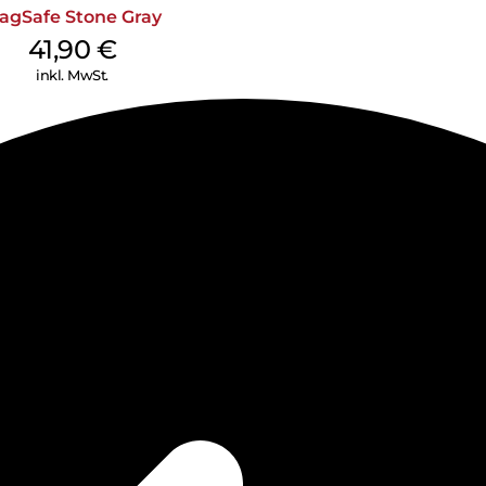
agSafe Stone Gray
41,90
€
inkl. MwSt.