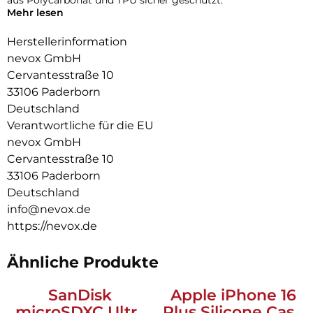
Mehr lesen
Das flexible TPU Material an den Flanken schützt zuverlässig
vor Stürzen.
Herstellerinformation
nevox GmbH
Das Display ist durch die seitlichen Flanken geschützt.
Cervantesstraße 10
Durch das verwendete Material ist diese komplett
33106 Paderborn
Transparent und bringt jegliche Farbe des Smartphones,
Deutschland
passend zur Geltung.
Verantwortliche für die EU
Die Anschlüsse, Knöpfe und Kamera bleiben voll zugänglich.
nevox GmbH
Cervantesstraße 10
Hochwertiges Schmutzabweisendes Material und
Schockproof durch eingearbeitete Luftpolster in den Ecken.
33106 Paderborn
Deutschland
info@nevox.de
https://nevox.de
Ähnliche Produkte
SanDisk
Apple iPhone 16
microSDXC Ultra
Plus Silicone Case