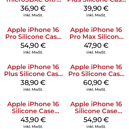
128 GB + Adapter
MagSafe Plum
36,90
€
39,90
€
Mobile
inkl. MwSt.
inkl. MwSt.
Apple iPhone 16
Apple iPhone 16
Pro Silicone Case
Pro Max Silicone
MagSafe Black
Case MagSafe
54,90
€
47,90
€
Black
inkl. MwSt.
inkl. MwSt.
Apple iPhone 16
Apple iPhone 16
Plus Silicone Case
Pro Silicone Case
MagSafe Denim
MagSafe Stone
38,90
€
60,90
€
Gray
inkl. MwSt.
inkl. MwSt.
Apple iPhone 16
Apple iPhone 16
Silicone Case
Silicone Case
MagSafe Plum
MagSafe Black
43,90
€
54,90
€
inkl. MwSt.
inkl. MwSt.