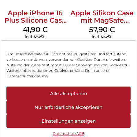
Apple iPhone 16
Apple Silikon Case
Plus Silicone Case
mit MagSafe
MagSafe Stone
iPhone 14 Pro
41,90
€
57,90
€
Gray
(PRODUCT)RED
inkl. MwSt.
inkl. MwSt.
Um unsere Website für Dich optimal zu gestalten und fortlaufend
verbessern zu können, verwenden wir Cookies. Durch die weitere
Nutzung der Website stimmst Du der Verwendung von Cookies zu.
Impressum
Weitere Informationen zu Cookies erhältst Du in unserer
Datenschutzerklärung.
AGB
Datenschutz
Alle akzeptieren
Vertrag widerrufen
Nur erforderliche akzeptieren
Hinweis zur Batterieentsorgung
Einstellungen anzeigen
Newsletter
Datenschutz
AGB
©
2026
, Brodos AG – All Rights Reserved.