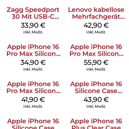
Zagg Speedport
Lenovo kabellose
30 Mit USB-C
Mehrfachgerät
Kabel Weiß
Luna Grey
33,90
€
42,90
€
inkl. MwSt.
inkl. MwSt.
Apple iPhone 16
Apple iPhone 16
Pro Max Silicone
Pro Max Silicone
Case MagSafe
Case MagSafe
34,90
€
55,90
€
Denim
Stone Gray
inkl. MwSt.
inkl. MwSt.
Apple iPhone 16
Apple iPhone 16
Pro Max Silicone
Silicone Case
Case MagSafe
MagSafe Plum
41,90
€
43,90
€
Ultramarine
inkl. MwSt.
inkl. MwSt.
Apple iPhone 16
Apple iPhone 16
Silicone Case
Plus Clear Case