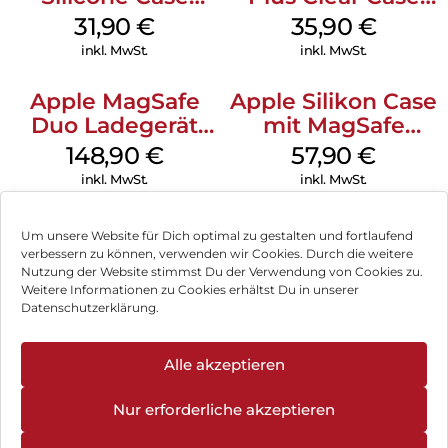
MagSafe Fuchsia
MagSafe
31,90
€
35,90
€
Transparent
inkl. MwSt.
inkl. MwSt.
Apple MagSafe
Apple Silikon Case
Duo Ladegerät
mit MagSafe
Weiß
iPhone 14 Pro
148,90
€
57,90
€
(PRODUCT)RED
inkl. MwSt.
inkl. MwSt.
Um unsere Website für Dich optimal zu gestalten und fortlaufend
verbessern zu können, verwenden wir Cookies. Durch die weitere
Nutzung der Website stimmst Du der Verwendung von Cookies zu.
Impressum
Weitere Informationen zu Cookies erhältst Du in unserer
Datenschutzerklärung.
AGB
Datenschutz
Alle akzeptieren
Vertrag widerrufen
Nur erforderliche akzeptieren
Hinweis zur Batterieentsorgung