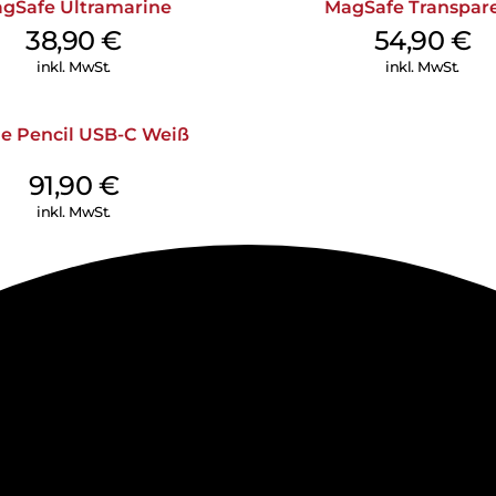
gSafe Ultramarine
MagSafe Transpar
38,90
€
54,90
€
inkl. MwSt.
inkl. MwSt.
e Pencil USB-C Weiß
91,90
€
inkl. MwSt.