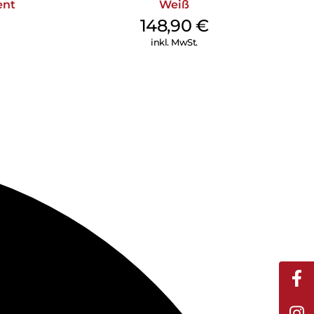
ent
Weiß
148,90
€
inkl. MwSt.