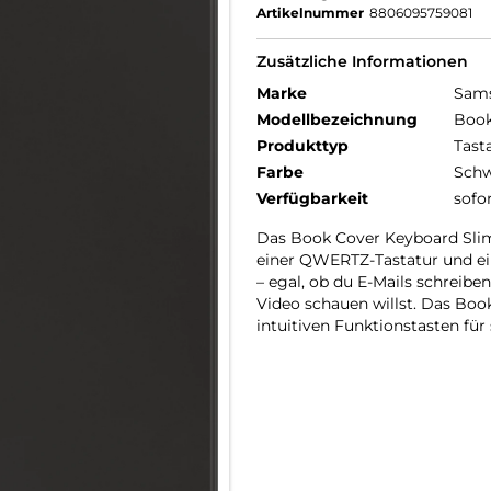
Artikelnummer
8806095759081
Zusätzliche Informationen
Marke
Sam
Modellbezeichnung
Book
Produkttyp
Tast
Farbe
Schw
Verfügbarkeit
sofo
Das Book Cover Keyboard Slim 
einer QWERTZ-Tastatur und einer
– egal, ob du E-Mails schreib
Video schauen willst. Das Boo
intuitiven Funktionstasten für 