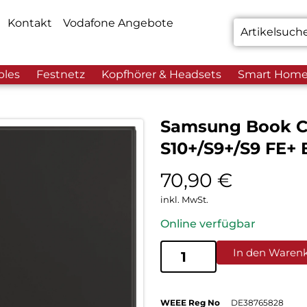
Kontakt
Vodafone Angebote
bles
Festnetz
Kopfhörer & Headsets
Smart Hom
Samsung Book Co
S10+/S9+/S9 FE+ 
70,90
€
inkl. MwSt.
Online verfügbar
In den Waren
WEEE Reg No
DE38765828