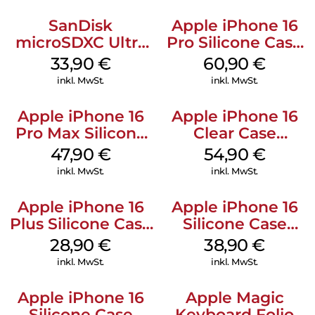
SanDisk
Apple iPhone 16
microSDXC Ultra
Pro Silicone Case
128 GB + Adapter
MagSafe Stone
33,90
€
60,90
€
Mobile
Gray
inkl. MwSt.
inkl. MwSt.
Apple iPhone 16
Apple iPhone 16
Pro Max Silicone
Clear Case
Case MagSafe
MagSafe
47,90
€
54,90
€
Black
Transparent
inkl. MwSt.
inkl. MwSt.
Apple iPhone 16
Apple iPhone 16
Plus Silicone Case
Silicone Case
MagSafe Black
MagSafe
28,90
€
38,90
€
Ultramarine
inkl. MwSt.
inkl. MwSt.
Apple iPhone 16
Apple Magic
Silicone Case
Keyboard Folio