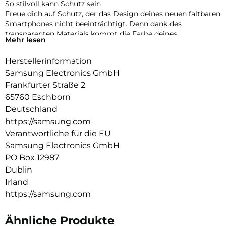
So stilvoll kann Schutz sein
Freue dich auf Schutz, der das Design deines neuen faltbaren
Smartphones nicht beeinträchtigt. Denn dank des
transparenten Materials kommt die Farbe deines
Mehr lesen
Smartphones trotz Cover zum Vorschein.
Herstellerinformation
Ganz klar dein Style
Du kannst dein Clear Cover with Ring ganz einfach
Samsung Electronics GmbH
personalisieren, indem du es mit Stickern deiner Wahl
Frankfurter Straße 2
versiehst, sodass dein Galaxy Z Flip3 5G etwas Besonderes
65760 Eschborn
wird.
Deutschland
https://samsung.com
Verantwortliche für die EU
Samsung Electronics GmbH
PO Box 12987
Dublin
Irland
https://samsung.com
Ähnliche Produkte