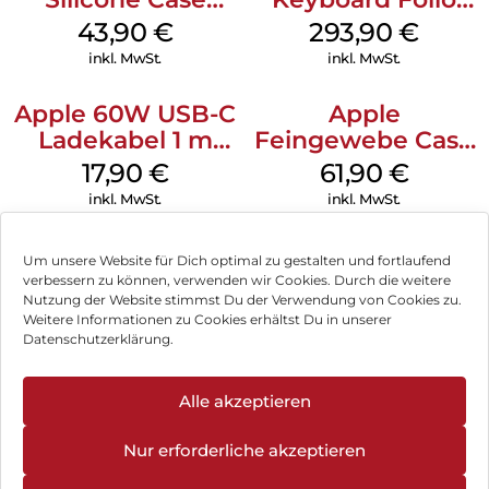
MagSafe Plum
iPad 10.9″ (10.Gen.)
43,90
€
293,90
€
Weiß
inkl. MwSt.
inkl. MwSt.
Apple 60W USB-C
Apple
Ladekabel 1 m
Feingewebe Case
Weiß
iPhone 15 Pro
17,90
€
61,90
€
MagSafe Schwarz
inkl. MwSt.
inkl. MwSt.
Um unsere Website für Dich optimal zu gestalten und fortlaufend
verbessern zu können, verwenden wir Cookies. Durch die weitere
Nutzung der Website stimmst Du der Verwendung von Cookies zu.
Impressum
Weitere Informationen zu Cookies erhältst Du in unserer
Datenschutzerklärung.
AGB
Datenschutz
Alle akzeptieren
Vertrag widerrufen
Nur erforderliche akzeptieren
Hinweis zur Batterieentsorgung