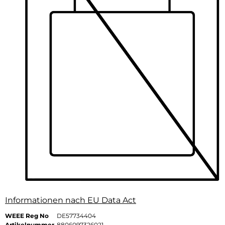
Informationen nach EU Data Act
WEEE Reg No
DE57734404
Artikelnummer
8806097326021