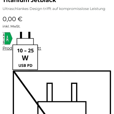
Titanium Jetblack
Ultraschlankes Design trifft auf kompromisslose Leistung
0,00
€
inkl. MwSt.
Produktdatenblatt