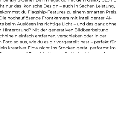
icht nur das ikonische Design – auch in Sachen Leistung,
ekommst du Flagship-Features zu einem smarten Preis.
 Die hochauflösende Frontkamera mit intelligenter AI-
ts beim Auslösen ins richtige Licht – und das ganz ohne
im Hintergrund? Mit der generativen Bildbearbeitung
hhinein einfach entfernen, verschieben oder in der
Foto so aus, wie du es dir vorgestellt hast – perfekt für
ein kreativer Flow nicht ins Stocken gerät, performt im
Prozessor auf Flagship-Niveau. So läuft nicht nur deine
üssig – mit Hilfe von Galaxy AI-Funktionen und Google
lle AI-Power für deine täglichen Aufgaben. Selbst über
laxy S25 FE musst du dir so gut wie keine Gedanken
u ermöglicht dir, dass du jeden Moment mit deinem