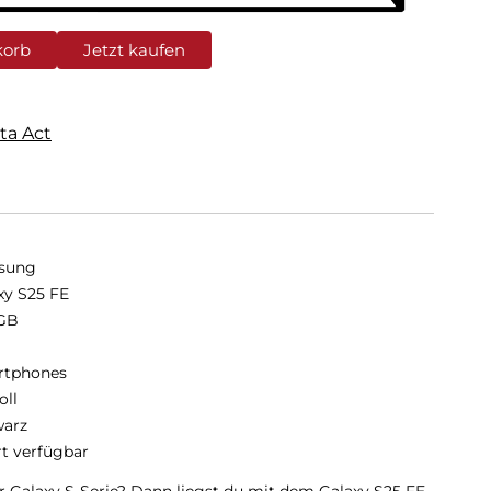
korb
Jetzt kaufen
ta Act
sung
xy S25 FE
GB
B
rtphones
oll
arz
rt verfügbar
er Galaxy S-Serie? Dann liegst du mit dem Galaxy S25 FE