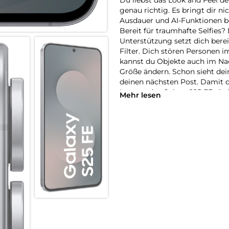
genau richtig. Es bringt dir n
Ausdauer und AI-Funktionen b
Bereit für traumhafte Selfies?
Unterstützung setzt dich berei
Filter. Dich stören Personen 
kannst du Objekte auch im Nac
Größe ändern. Schon sieht dein 
deinen nächsten Post. Damit d
Inneren des Galaxy S25 FE ein 
Mehr lesen
Bild- und Videobearbeitung fl
Gemini sicherst du dir auch vo
die Batterielaufzeit deines Ga
machen. Der ausdauernde Akk
Smartphone genießen kannst.