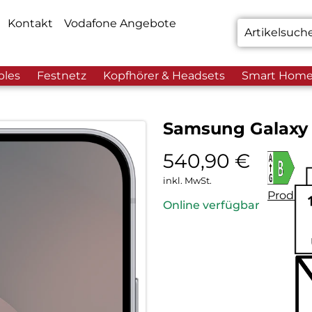
Kontakt
Vodafone Angebote
bles
Festnetz
Kopfhörer & Headsets
Smart Hom
Samsung Galaxy 
540,90
€
inkl. MwSt.
Produkt
Online verfügbar