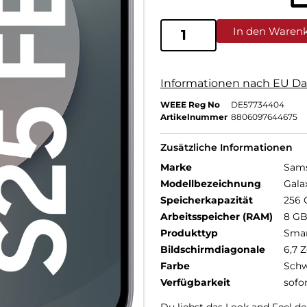
In den Waren
Informationen nach EU Da
WEEE Reg No
DE57734404
Artikelnummer
8806097644675
Zusätzliche Informationen
Marke
Sam
Modellbezeichnung
Gala
Speicherkapazität
256 
Arbeitsspeicher (RAM)
8 G
Produkttyp
Sma
Bildschirmdiagonale
6,7 Z
Farbe
Schw
Verfügbarkeit
sofo
Du liebst das Look and Feel d