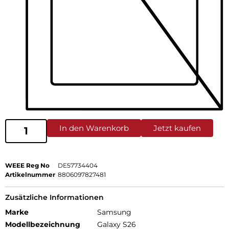
In den Warenkorb
Jetzt kaufen
WEEE Reg No
DE57734404
Artikelnummer
8806097827481
Zusätzliche Informationen
Marke
Samsung
Modellbezeichnung
Galaxy S26