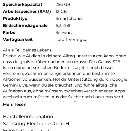
Speicherkapazität
256 GB
Arbeitsspeicher (RAM)
12 GB
Produkttyp
Smartphones
Bildschirmdiagonale
6,3 Zoll
Farbe
Schwarz
Verfügbarkeit
sofort verfügbar
Al als Teil deines Lebens:
Erlebe, wie AI dich in deinem Alltag unterstützen kann, ohne
dass du groß darüber nachdenken musst. Das Galaxy S26
kann deine persönlichen Bedürfnisse jetzt noch besser
verstehen, Zusammenhänge erkennen und bestimmte
Aktionen vorausdenken. Hol dir Unterstützung durch Google
Gemini Live, wenn du sie brauchst, und führe alltägliche
Aufgaben aus, ohne mühsam zwischen verschiedenen Apps
wechseln zum müssen. Aus der Suche nach Locations wird
so schnell eine Nachricht an deine Freunde und aus einer
Mehr lesen
Terminvereinbarung im Chat ein Eintrag in deinem Kalender.
Nutze auch Circle to Search mit Google, um schnell die
Herstellerinformation
gewünschten Informationen zu finden. Die neueste Version
Samsung Electronics GmbH
kann jetzt mehrere Elemente gleichzeitig erkennen, etwa ein
Frankfurter Straße 2