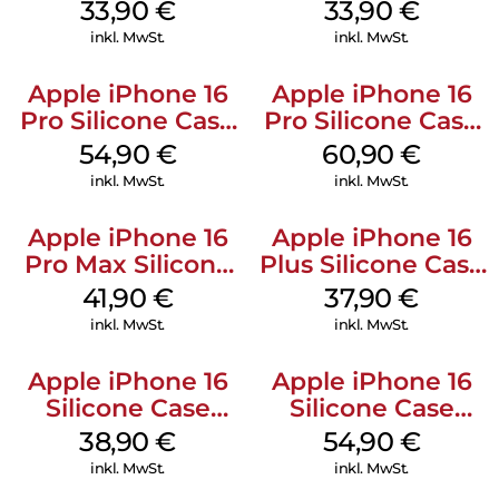
Kabel Weiß
128 GB + Adapter
33,90
€
33,90
€
Mobile
inkl. MwSt.
inkl. MwSt.
Apple iPhone 16
Apple iPhone 16
Pro Silicone Case
Pro Silicone Case
MagSafe Black
MagSafe Stone
54,90
€
60,90
€
Gray
inkl. MwSt.
inkl. MwSt.
Apple iPhone 16
Apple iPhone 16
Pro Max Silicone
Plus Silicone Case
Case MagSafe
MagSafe Lake
41,90
€
37,90
€
Ultramarine
Green
inkl. MwSt.
inkl. MwSt.
Apple iPhone 16
Apple iPhone 16
Silicone Case
Silicone Case
MagSafe
MagSafe Black
38,90
€
54,90
€
Ultramarine
inkl. MwSt.
inkl. MwSt.