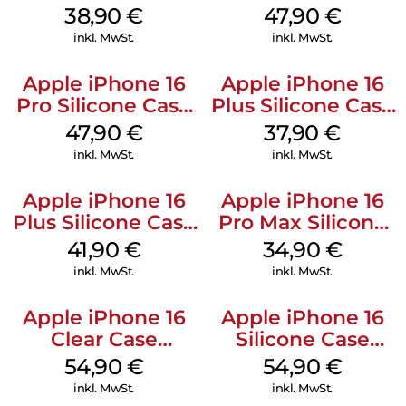
MagSafe Denim
Case MagSafe
38,90
€
47,90
€
Black
inkl. MwSt.
inkl. MwSt.
Apple iPhone 16
Apple iPhone 16
Pro Silicone Case
Plus Silicone Case
MagSafe Denim
MagSafe Lake
47,90
€
37,90
€
Green
inkl. MwSt.
inkl. MwSt.
Apple iPhone 16
Apple iPhone 16
Plus Silicone Case
Pro Max Silicone
MagSafe Stone
Case MagSafe
41,90
€
34,90
€
Gray
Denim
inkl. MwSt.
inkl. MwSt.
Apple iPhone 16
Apple iPhone 16
Clear Case
Silicone Case
MagSafe
MagSafe Black
54,90
€
54,90
€
Transparent
inkl. MwSt.
inkl. MwSt.