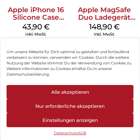
Apple iPhone 16
Apple MagSafe
Silicone Case
Duo Ladegerät
MagSafe Plum
Weiß
43,90
€
148,90
€
inkl. MwSt.
inkl. MwSt.
Um unsere Website für Dich optimal zu gestalten und fortlaufend
verbessern zu können, verwenden wir Cookies. Durch die weitere
Nutzung der Website stimmst Du der Verwendung von Cookies zu.
Impressum
Weitere Informationen zu Cookies erhältst Du in unserer
Datenschutzerklärung.
AGB
Datenschutz
Alle akzeptieren
Vertrag widerrufen
Nur erforderliche akzeptieren
Hinweis zur Batterieentsorgung
Einstellungen anzeigen
Newsletter
Datenschutz
AGB
©
2026
, Brodos AG – All Rights Reserved.