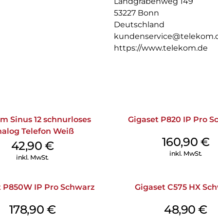
Landgrabenweg 149
53227 Bonn
Deutschland
kundenservice@telekom.
https://www.telekom.de
m Sinus 12 schnurloses
Gigaset P820 IP Pro S
alog Telefon Weiß
160,90
€
42,90
€
inkl. MwSt.
inkl. MwSt.
t P850W IP Pro Schwarz
Gigaset C575 HX Sc
178,90
€
48,90
€