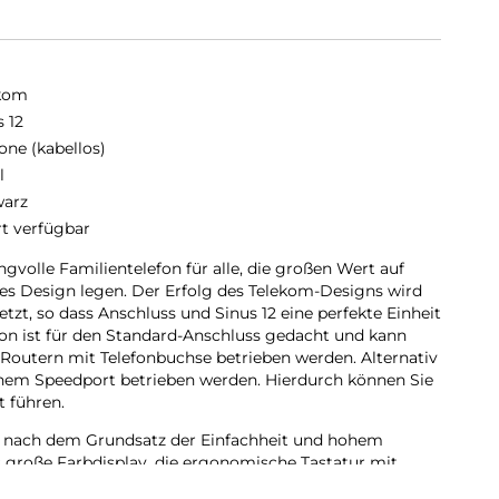
kom
s 12
one (kabellos)
l
arz
rt verfügbar
volle Familientelefon für alle, die großen Wert auf
s Design legen. Der Erfolg des Telekom-Designs wird
tzt, so dass Anschluss und Sinus 12 eine perfekte Einheit
efon ist für den Standard-Anschluss gedacht und kann
 Routern mit Telefonbuchse betrieben werden. Alternativ
einem Speedport betrieben werden. Hierdurch können Sie
t führen.
z nach dem Grundsatz der Einfachheit und hohem
 große Farbdisplay, die ergonomische Tastatur mit
avigation), und die intuitive Benutzerführung runden