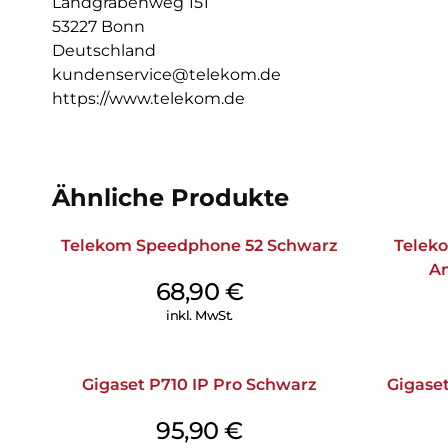
Landgrabenweg 151
53227 Bonn
Deutschland
kundenservice@telekom.de
https://www.telekom.de
Ähnliche Produkte
Telekom Speedphone 52 Schwarz
Teleko
An
68,90
€
inkl. MwSt.
Gigaset P710 IP Pro Schwarz
Gigase
95,90
€