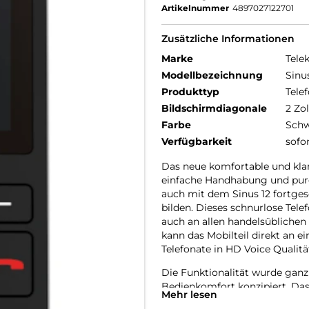
Artikelnummer
4897027122701
Zusätzliche Informationen
Marke
Tele
Modellbezeichnung
Sinu
Produkttyp
Telef
Bildschirmdiagonale
2 Zol
Farbe
Schw
Verfügbarkeit
sofo
Das neue komfortable und klang
einfache Handhabung und pure
auch mit dem Sinus 12 fortgese
bilden. Dieses schnurlose Tel
auch an allen handelsüblichen
kann das Mobilteil direkt an 
Telefonate in HD Voice Qualitä
Die Funktionalität wurde gan
Bedienkomfort konzipiert. Das
Mehr lesen
Multifunktionstaste (3-Wege N