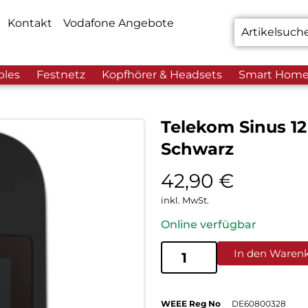
Kontakt
Vodafone Angebote
bles
Festnetz
Kopfhörer & Headsets
Smart Hom
Telekom Sinus 12
Schwarz
42,90
€
inkl. MwSt.
Online verfügbar
In den Waren
WEEE Reg No
DE60800328