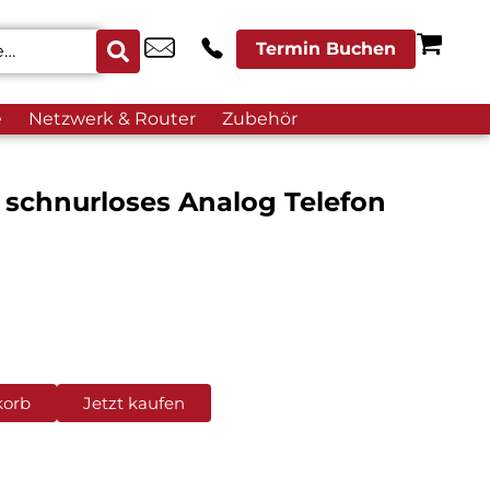
Termin Buchen
e
Netzwerk & Router
Zubehör
 schnurloses Analog Telefon
korb
Jetzt kaufen