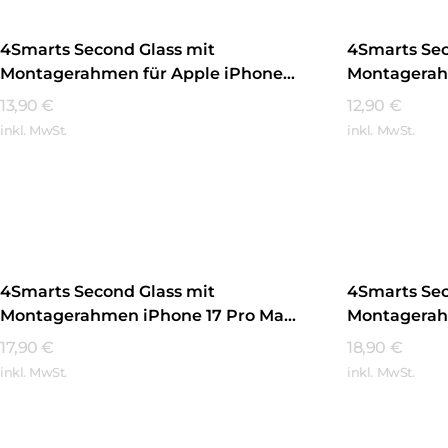
4Smarts Second Glass mit
4Smarts Sec
Montagerahmen für Apple iPhone
Montagerah
16 Pro Max Transparent
16 Pro Tran
13,90
€
12,90
€
inkl. MwSt.
inkl. MwSt.
Mehr Erfahren
Mehr Erfa
4Smarts Second Glass mit
4Smarts Sec
Montagerahmen iPhone 17 Pro Max
Montagerah
Transparent
Transparen
17,90
€
18,90
€
inkl. MwSt.
inkl. MwSt.
Mehr Erfahren
Mehr Erfa