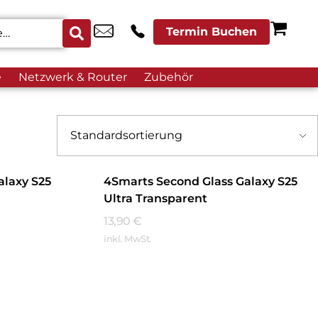
Termin Buchen
e
Netzwerk & Router
Zubehör
alaxy S25
4Smarts Second Glass Galaxy S25
Ultra Transparent
13,90
€
inkl. MwSt.
Mehr Erfahren