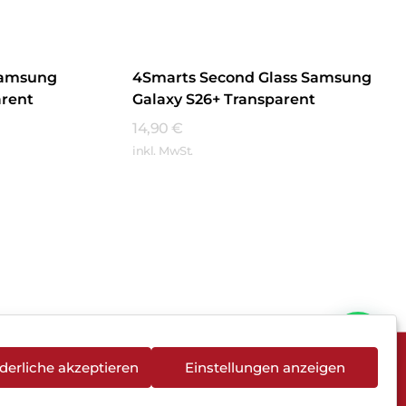
Samsung
4Smarts Second Glass Samsung
arent
Galaxy S26+ Transparent
14,90
€
inkl. MwSt.
Mehr Erfahren
derliche akzeptieren
Einstellungen anzeigen
rieentsorgung
Newsletter