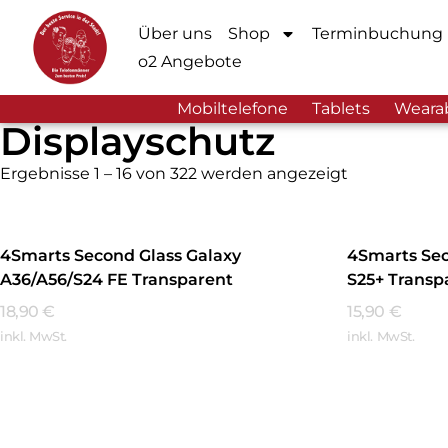
Über uns
Shop
Terminbuchung
o2 Angebote
Mobiltelefone
Tablets
Weara
Displayschutz
Ergebnisse 1 – 16 von 322 werden angezeigt
4Smarts Second Glass Galaxy
4Smarts Sec
A36/A56/S24 FE Transparent
S25+ Transp
18,90
€
15,90
€
inkl. MwSt.
inkl. MwSt.
Mehr Erfahren
Mehr Erfa