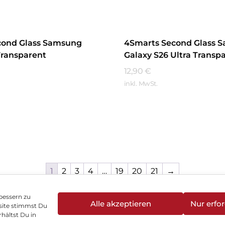
cond Glass Samsung
4Smarts Second Glass 
Transparent
Galaxy S26 Ultra Transp
12,90
€
inkl. MwSt.
hren
Mehr Erfahren
1
2
3
4
…
19
20
21
→
bessern zu
Alle akzeptieren
Nur erfor
site stimmst Du
enschutz
Vertrag widerrufen
Hinweis zur Batte
hältst Du in