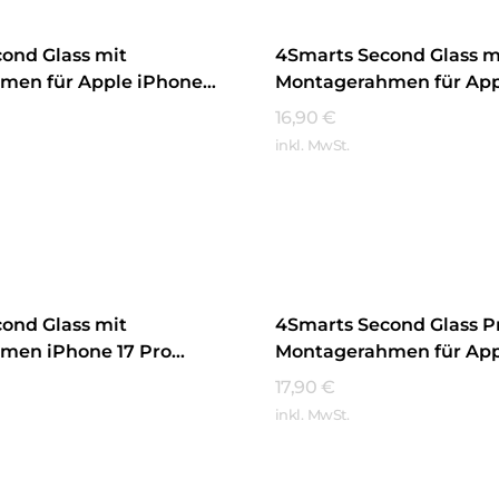
ond Glass mit
4Smarts Second Glass m
men für Apple iPhone
Montagerahmen für App
sparent
16 Transparent
16,90
€
inkl. MwSt.
hren
Mehr Erfahren
ond Glass mit
4Smarts Second Glass P
men iPhone 17 Pro
Montagerahmen für App
t
17e/16e Transparent
17,90
€
inkl. MwSt.
hren
Mehr Erfahren