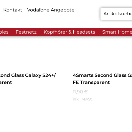
Kontakt
Vodafone Angebote
bles
Festnetz
Kopfhörer & Headsets
Smart Hom
ond Glass Galaxy S24+/
4Smarts Second Glass G
arent
FE Transparent
11,90
€
inkl. MwSt.
hren
Mehr Erfahren