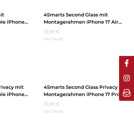
it
4Smarts Second Glass mit
le iPhone
Montagerahmen iPhone 17 Air
Transparent
13,90
€
inkl. MwSt.
Mehr Erfahren
rivacy mit
4Smarts Second Glass Privacy mit
le iPhone
Montagerahmen iPhone 17 Pro
Transparent
15,90
€
inkl. MwSt.
Mehr Erfahren