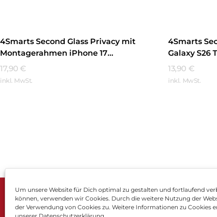
4Smarts Second Glass Privacy mit
4Smarts Se
Montagerahmen iPhone 17
Galaxy S26 
Transparent
17,90
€
13,90
€
inkl. MwSt.
inkl. MwSt.
Mehr Erfahren
Mehr Erfa
Um unsere Website für Dich optimal zu gestalten und fortlaufend ver
können, verwenden wir Cookies. Durch die weitere Nutzung der Web
Impressum
AGB
Dat
der Verwendung von Cookies zu. Weitere Informationen zu Cookies er
unserer Datenschutzerklärung.