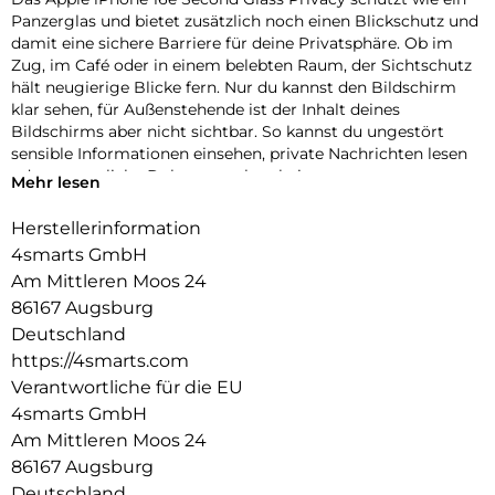
Panzerglas und bietet zusätzlich noch einen Blickschutz und
damit eine sichere Barriere für deine Privatsphäre. Ob im
Zug, im Café oder in einem belebten Raum, der Sichtschutz
hält neugierige Blicke fern. Nur du kannst den Bildschirm
klar sehen, für Außenstehende ist der Inhalt deines
Bildschirms aber nicht sichtbar. So kannst du ungestört
sensible Informationen einsehen, private Nachrichten lesen
oder vertrauliche Dokumente bearbeiten.
Mehr lesen
Einfache Montage:
Herstellerinformation
Unser Second Glass Privacy ist nicht nur robust, sondern
4smarts GmbH
auch einfacher zu montieren wie eine Panzerfolie. Mit dem
mitgelieferten Montagerahmen lässt sich das Schutzglas
Am Mittleren Moos 24
exakt positionieren und dank des Reinigungssets staubfrei
86167 Augsburg
anbringen. Und wenn es Zeit ist, das Glas auszutauschen, ist
Deutschland
das genauso einfach. Mit unserem Second Glas Privacy
https://4smarts.com
erhältst du einen effektiven und benutzerfreundlichen Schutz
Verantwortliche für die EU
für das Display deines Mobilgeräts.
4smarts GmbH
Hochwertig:
Am Mittleren Moos 24
Der Displayschutz stellt einen optimalen Schutz für dein
86167 Augsburg
Smartphone sicher und ermöglicht gleichzeitig die
Deutschland
uneingeschränkte Nutzung des Touchscreens. Trotz seiner