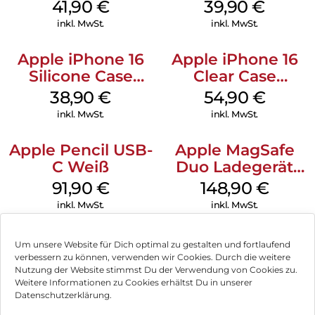
MagSafe Stone
MagSafe Plum
41,90
€
39,90
€
Gray
inkl. MwSt.
inkl. MwSt.
Apple iPhone 16
Apple iPhone 16
Silicone Case
Clear Case
MagSafe
MagSafe
38,90
€
54,90
€
Ultramarine
Transparent
inkl. MwSt.
inkl. MwSt.
Apple Pencil USB-
Apple MagSafe
C Weiß
Duo Ladegerät
Weiß
91,90
€
148,90
€
inkl. MwSt.
inkl. MwSt.
Um unsere Website für Dich optimal zu gestalten und fortlaufend
verbessern zu können, verwenden wir Cookies. Durch die weitere
Nutzung der Website stimmst Du der Verwendung von Cookies zu.
Impressum
Weitere Informationen zu Cookies erhältst Du in unserer
Datenschutzerklärung.
AGB