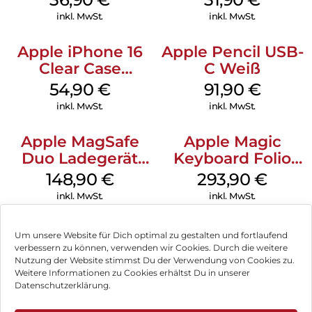
Transparent
inkl. MwSt.
inkl. MwSt.
Apple iPhone 16
Apple Pencil USB-
Clear Case
C Weiß
MagSafe
54,90
€
91,90
€
Transparent
inkl. MwSt.
inkl. MwSt.
Apple MagSafe
Apple Magic
Duo Ladegerät
Keyboard Folio
Weiß
iPad 10.9″ (10.Gen.)
148,90
€
293,90
€
Weiß
inkl. MwSt.
inkl. MwSt.
Um unsere Website für Dich optimal zu gestalten und fortlaufend
verbessern zu können, verwenden wir Cookies. Durch die weitere
Nutzung der Website stimmst Du der Verwendung von Cookies zu.
Impressum
Weitere Informationen zu Cookies erhältst Du in unserer
Datenschutzerklärung.
AGB