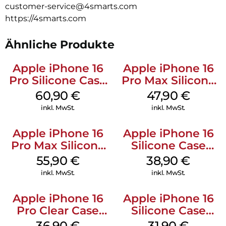
customer-service@4smarts.com
https://4smarts.com
Ähnliche Produkte
Apple iPhone 16
Apple iPhone 16
Pro Silicone Case
Pro Max Silicone
MagSafe Stone
Case MagSafe
60,90
€
47,90
€
Gray
Black
inkl. MwSt.
inkl. MwSt.
Apple iPhone 16
Apple iPhone 16
Pro Max Silicone
Silicone Case
Case MagSafe
MagSafe
55,90
€
38,90
€
Stone Gray
Ultramarine
inkl. MwSt.
inkl. MwSt.
Apple iPhone 16
Apple iPhone 16
Pro Clear Case
Silicone Case
MagSafe
MagSafe Fuchsia
36,90
€
31,90
€