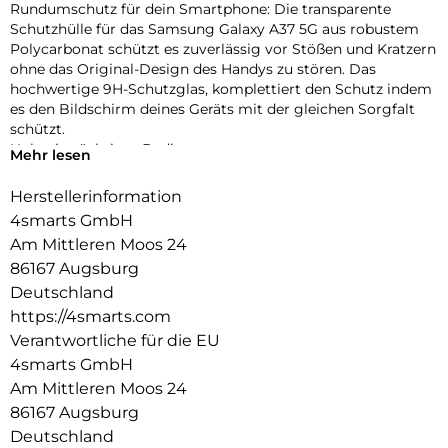
Rundumschutz für dein Smartphone: Die transparente
Schutzhülle für das Samsung Galaxy A37 5G aus robustem
Polycarbonat schützt es zuverlässig vor Stößen und Kratzern
ohne das Original-Design des Handys zu stören. Das
hochwertige 9H-Schutzglas, komplettiert den Schutz indem
es den Bildschirm deines Geräts mit der gleichen Sorgfalt
schützt.
Unbeeinträchtigte Bedienung:
Mehr lesen
Die Schutzhülle und das mitgelieferte 9H-Schutzglas bieten
optimalen Schutz für dein Gerät, ohne die Bedienbarkeit
Herstellerinformation
einzuschränken. Während die Hülle es vor Stößen und
4smarts GmbH
Kratzern bewahrt, schützt das Schutzglas das Display, ohne
Am Mittleren Moos 24
die Touchscreen-Funktionalität zu beeinträchtigen. Erlebe
86167 Augsburg
uneingeschränkte Nutzung und maximalen Schutz in einem
Produkt.
Deutschland
Transparente Eleganz:
https://4smarts.com
Entdecke den Vorteil von Schutz und Ästhetik mit unserer
Verantwortliche für die EU
Hülle. Die Transparenz der Hülle erhält das ursprüngliche
4smarts GmbH
Design deines Geräts und ermöglicht es, die Farbe und die
Am Mittleren Moos 24
Feinheiten deines Geräts voll zur Geltung zu bringen.
86167 Augsburg
Deutschland