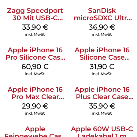
Zagg Speedport
SanDisk
30 Mit USB-C
microSDXC Ultra
Kabel Weiß
128 GB + Adapter
33,90
€
36,90
€
Mobile
inkl. MwSt.
inkl. MwSt.
Apple iPhone 16
Apple iPhone 16
Pro Silicone Case
Silicone Case
MagSafe Stone
MagSafe Fuchsia
60,90
€
31,90
€
Gray
inkl. MwSt.
inkl. MwSt.
Apple iPhone 16
Apple iPhone 16
Pro Max Clear
Plus Clear Case
Case MagSafe
MagSafe
29,90
€
35,90
€
Transparent
Transparent
inkl. MwSt.
inkl. MwSt.
Apple
Apple 60W USB-C
Feingewebe Case
Ladekabel 1 m