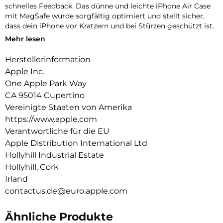
schnelles Feedback. Das dünne und leichte iPhone Air Case
mit MagSafe wurde sorgfältig optimiert und stellt sicher,
dass dein iPhone vor Kratzern und bei Stürzen geschützt ist.
Mehr lesen
Das Case funktioniert nahtlos mit der Kamera­steuerung, um
präzise Finger­bewegungen wie Drücken und Streichen zu
Herstellerinformation
erkennen.
Apple Inc.
Mit zwei Verbindungs­punkten lässt sich dieses Case sicher
One Apple Park Way
am Crossbody Band befestigen. So kannst du dein iPhone
CA 95014 Cupertino
einfach freihändig tragen.
Vereinigte Staaten von Amerika
Mit integrierten Magneten, die sich perfekt am iPhone Air
https://www.apple.com
ausrichten, hält das Case ganz einfach und sorgt für
Verantwortliche für die EU
schnelleres kabelloses Laden. Lass dein iPhone beim Laden
Apple Distribution International Ltd
einfach im Case und docke dein MagSafe Ladegerät an oder
Hollyhill Industrial Estate
leg es auf dein Qi2.2 oder Qi zertifiziertes Ladegerät.
Hollyhill, Cork
Wie jedes von Apple entwickelte Case durchläuft es im Laufe
Irland
des Design‑ und Fertigungs­prozesses Tausende von
contactus.de@euro.apple.com
Teststunden. Deshalb sieht es nicht nur großartig aus,
sondern ist auch dafür gemacht, dein iPhone vor Kratzern
und bei Stürzen zu schützen.
Ähnliche Produkte