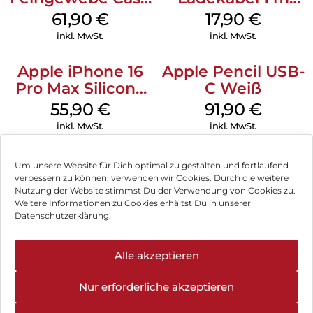
iPhone 15 Pro
Weiß
61,90
€
17,90
€
MagSafe Schwarz
inkl. MwSt.
inkl. MwSt.
Apple iPhone 16
Apple Pencil USB-
Pro Max Silicone
C Weiß
Case MagSafe
55,90
€
91,90
€
Stone Gray
inkl. MwSt.
inkl. MwSt.
Um unsere Website für Dich optimal zu gestalten und fortlaufend
verbessern zu können, verwenden wir Cookies. Durch die weitere
Nutzung der Website stimmst Du der Verwendung von Cookies zu.
Impressum
Weitere Informationen zu Cookies erhältst Du in unserer
Datenschutzerklärung.
AGB
Datenschutz
Alle akzeptieren
Vertrag widerrufen
Nur erforderliche akzeptieren
Hinweis zur Batterieentsorgung