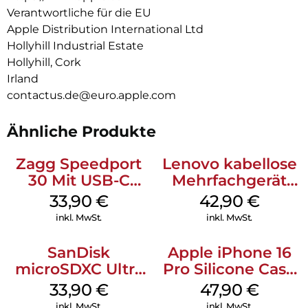
oder Weiß.
Verantwortliche für die EU
Apple Distribution International Ltd
Hollyhill Industrial Estate
Hollyhill, Cork
Irland
contactus.de@euro.apple.com
Ähnliche Produkte
Zagg Speedport
Lenovo kabellose
30 Mit USB-C
Mehrfachgerät
Kabel Weiß
Luna Grey
33,90
€
42,90
€
inkl. MwSt.
inkl. MwSt.
SanDisk
Apple iPhone 16
microSDXC Ultra
Pro Silicone Case
128 GB + Adapter
MagSafe Denim
33,90
€
47,90
€
Mobile
inkl. MwSt.
inkl. MwSt.