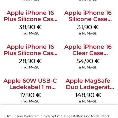
Apple iPhone 16
Apple iPhone 16
Plus Silicone Case
Silicone Case
MagSafe Denim
MagSafe Fuchsia
38,90
€
31,90
€
inkl. MwSt.
inkl. MwSt.
Apple iPhone 16
Apple iPhone 16
Plus Silicone Case
Clear Case
MagSafe Black
MagSafe
28,90
€
54,90
€
Transparent
inkl. MwSt.
inkl. MwSt.
Apple 60W USB-C
Apple MagSafe
Ladekabel 1 m
Duo Ladegerät
Weiß
Weiß
17,90
€
148,90
€
inkl. MwSt.
inkl. MwSt.
Um unsere Website für Dich optimal zu gestalten und fortlaufend