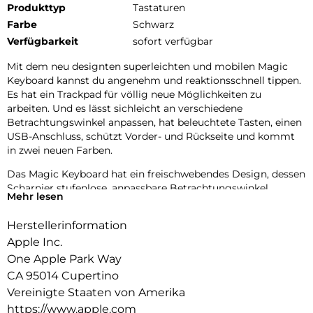
Produkttyp
Tastaturen
Farbe
Schwarz
Verfügbarkeit
sofort verfügbar
Mit dem neu designten superleichten und mobilen Magic
Keyboard kannst du angenehm und reaktionsschnell tippen.
Es hat ein Trackpad für völlig neue Möglichkeiten zu
arbeiten. Und es lässt sichleicht an verschiedene
Betrachtungswinkel anpassen, hat beleuchtete Tasten, einen
USB-Anschluss, schützt Vorder- und Rückseite und kommt
in zwei neuen Farben.
Das Magic Keyboard hat ein freischwebendes Design, dessen
Scharnier stufenlose, anpassbare Betrachtungswinkel
Mehr lesen
ermöglicht. Beleuchtete Tasten mit Scherenmechanismus
und eine Funktionsreihe mit 10 Tasten geben dir mehr
Herstellerinformation
Vielseitigkeit als je zuvor. Das integrierte Trackpad aus Glas
Apple Inc.
kommt mit haptischem Feedback und Unterstützung für
Multi-Touch Gesten und den Cursor.
One Apple Park Way
CA 95014 Cupertino
Lässt sich zusammenfalten, um Vorder und Rückseite zu
Vereinigte Staaten von Amerika
schützen, wenn du unterwegs bist. Und hat einen USBC
https://www.apple.com
Anschluss zum PassThrough Laden. Erhältlich in Schwarz