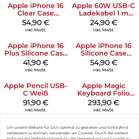
Apple iPhone 16
Apple 60W USB-C
Clear Case
Ladekabel 1 m
MagSafe
Weiß
54,90
€
24,90
€
Transparent
inkl. MwSt.
inkl. MwSt.
Apple iPhone 16
Apple iPhone 16
Plus Silicone Case
Silicone Case
MagSafe Stone
MagSafe Lake
41,90
€
54,90
€
Gray
Green
inkl. MwSt.
inkl. MwSt.
Apple Pencil USB-
Apple Magic
C Weiß
Keyboard Folio
iPad 10.9″ (10.Gen.)
91,90
€
293,90
€
Weiß
inkl. MwSt.
inkl. MwSt.
Um unsere Website für Dich optimal zu gestalten und fortlaufend
verbessern zu können, verwenden wir Cookies. Durch die weitere
Nutzung der Website stimmst Du der Verwendung von Cookies zu.