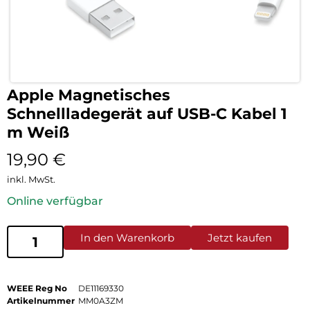
Apple Magnetisches
Schnellladegerät auf USB-C Kabel 1
m Weiß
19,90
€
inkl. MwSt.
Online verfügbar
In den Warenkorb
Jetzt kaufen
WEEE Reg No
DE11169330
Artikelnummer
MM0A3ZM