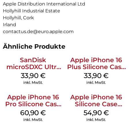
Apple Distribution International Ltd
Hollyhill Industrial Estate
Hollyhill, Cork
Irland
contactus.de@euro.apple.com
Ähnliche Produkte
SanDisk
Apple iPhone 16
microSDXC Ultra
Plus Silicone Case
128 GB + Adapter
MagSafe Lake
33,90
€
33,90
€
Mobile
Green
inkl. MwSt.
inkl. MwSt.
Apple iPhone 16
Apple iPhone 16
Pro Silicone Case
Silicone Case
MagSafe Stone
MagSafe Black
60,90
€
54,90
€
Gray
inkl. MwSt.
inkl. MwSt.