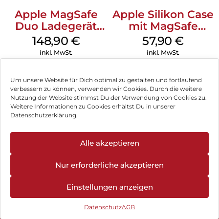
Aufliegen des Screen Protectors auf dem Display, keine
verdeckten Öffnungen für Lautsprecher oder Mikrofone und
Apple MagSafe
Apple Silikon Case
erst recht keine Blasen unter dem Schutzglas.
Duo Ladegerät
mit MagSafe
Weiß
iPhone 14 Pro
148,90
€
57,90
€
(PRODUCT)RED
inkl. MwSt.
inkl. MwSt.
Um unsere Website für Dich optimal zu gestalten und fortlaufend
verbessern zu können, verwenden wir Cookies. Durch die weitere
Nutzung der Website stimmst Du der Verwendung von Cookies zu.
Impressum
Weitere Informationen zu Cookies erhältst Du in unserer
Datenschutzerklärung.
AGB
Datenschutz
Alle akzeptieren
Vertrag widerrufen
Nur erforderliche akzeptieren
Hinweis zur Batterieentsorgung
Einstellungen anzeigen
Newsletter
Datenschutz
AGB
©
2026
, Brodos AG – All Rights Reserved.