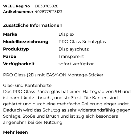
WEEE Reg No
DE38765828
Artikelnummer
4028778123123
Zusätzliche Informationen
Marke
Displex
Modellbezeichnung
PRO Glass Schutzglas
Produkttyp
Displayschutz
Farbe
Transparent
Verfügbarkeit
sofort verfügbar
PRO Glass (2D) mit EASY-ON Montage-Sticker:
Glas- und Kantenhärte:
Das PRO Glass Panzerglas hat einen Härtegrad von 9H und
ist damit kratz-, bruch-, und stoßfest. Die Kanten sind
gehärtet und durch eine mehrfache Polierung abgerundet.
Dadurch wird das Schutzglas sehr widerstandsfähig gegen
Schläge, Stöße und Bruch und ist zugleich besonders
angenehm bei der Nutzung.
Mehr lesen
Hüllenfreundlich: