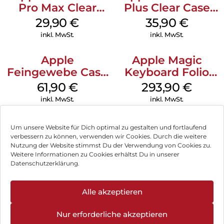
Zubehör ermöglicht, sondern auch einen verstellbaren
Pro Max Clear
Plus Clear Case
Ständer, der sowohl horizontale als auch vertikale
Case MagSafe
MagSafe
29,90
€
35,90
€
Blickwinkel unterstützt.
Transparent
Transparent
inkl. MwSt.
inkl. MwSt.
Apple
Apple Magic
Feingewebe Case
Keyboard Folio
iPhone 15 Pro
iPad 10.9″ (10.Gen.)
61,90
€
293,90
€
MagSafe Schwarz
Weiß
inkl. MwSt.
inkl. MwSt.
Um unsere Website für Dich optimal zu gestalten und fortlaufend
verbessern zu können, verwenden wir Cookies. Durch die weitere
Nutzung der Website stimmst Du der Verwendung von Cookies zu.
Impressum
Weitere Informationen zu Cookies erhältst Du in unserer
Datenschutzerklärung.
AGB
Datenschutz
Alle akzeptieren
Vertrag widerrufen
Nur erforderliche akzeptieren